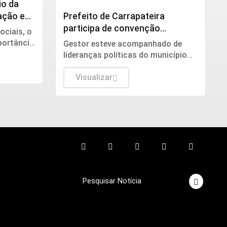
io da
pação em
Prefeito de Carrapateira
participa de convenção
ociais, o
estadual e reforça apoio ao
portância
Gestor esteve acompanhado de
projeto político de Lucas Ribeiro
ua
lideranças políticas do município
 registro
durante o evento que oficializou a
 o
candidatura de Lucas Ribeiro ao
Visualizar
Governo da Paraíba para as
eleições de 2026.
Pesquisar Notícia