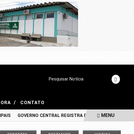
QUINTA-FEIRA, 06 DE AGOSTO 2026
Pesquisar Notícia
/
GORA
CONTATO
MENU
PAIS
GOVERNO CENTRAL REGISTRA DÉFICIT DE R$ 48,2 BIL