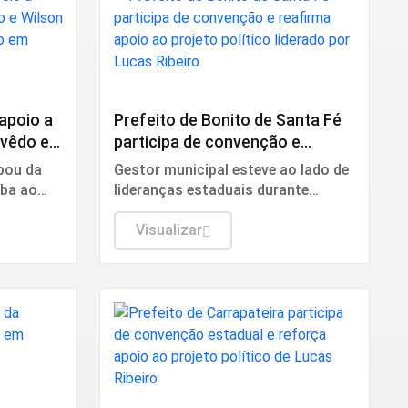
Política
 apoio a
Prefeito de Bonito de Santa Fé
evêdo e
participa de convenção e
e
reafirma apoio ao projeto
ipou da
Gestor municipal esteve ao lado de
ssoa
político liderado por Lucas
íba ao
lideranças estaduais durante
Ribeiro
anças
convenção que oficializou
candidaturas para as eleições de
Visualizar
para as
2026 e destacou compromisso
com o diálogo e o desenvolvimento
da Paraíba.
Política