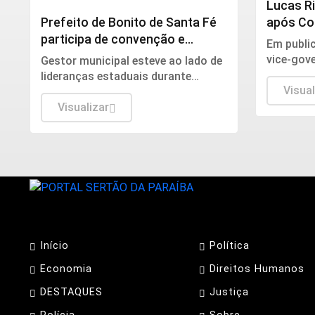
Lucas R
Prefeito de Bonito de Santa Fé
após Co
participa de convenção e
destaca
Em public
reafirma apoio ao projeto
paraiba
vice-gov
Gestor municipal esteve ao lado de
político liderado por Lucas
Convençã
lideranças estaduais durante
Ribeiro
históric
Visual
convenção que oficializou
participa
candidaturas para as eleições de
Visualizar
trabalho 
2026 e destacou compromisso
com o diálogo e o desenvolvimento
da Paraíba.
Início
Política
Economia
Direitos Humanos
DESTAQUES
Justiça