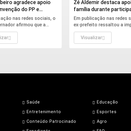
ibeiro agradece apoio
Zé Aldemir destaca apo
nvenção do PP e
família durante partici
 confiança dos
evento político
ação nas redes sociais, o
Em publicação nas redes s
nos
ernador afirmou que a
ex-prefeito ressaltou a im
o do PP foi um momento
da família como base de s
o e agradeceu aos
izar
caminhada e compartilhou
Visualizar
ntes pela confiança no
ao lado da esposa durante
desenvolvido.
encontro político.
Saúde
Educação
Entretenimento
Esportes
Conteúdo Patrocinado
Agro