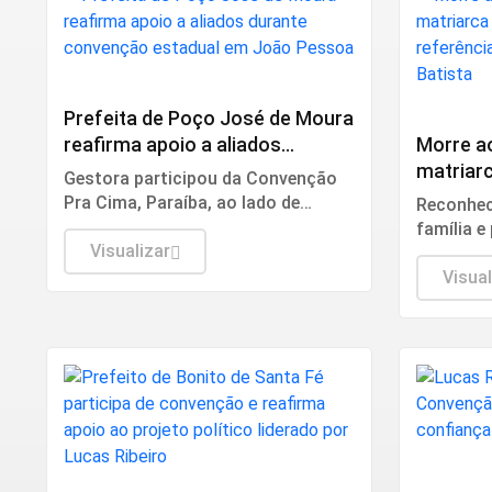
Política
Luto
Prefeita de Poço José de Moura
reafirma apoio a aliados
Morre a
durante convenção estadual em
matriar
Gestora participou da Convenção
João Pessoa
referênc
Pra Cima, Paraíba, ao lado de
Reconheci
Bernardi
lideranças políticas e declarou
família e
apoio às candidaturas de Lucas
Visualizar
transmit
Ribeiro, João Azevêdo, Wilson
Vicença E
Visual
Santiago e Nabor Wanderley.
sepultad
Igreja M
Milagres.
Convenç
Política