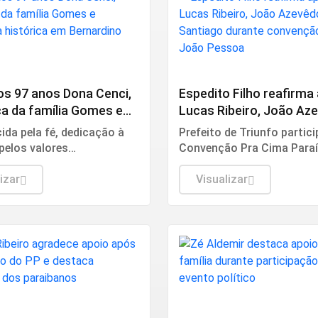
Política
os 97 anos Dona Cenci,
Espedito Filho reafirma
ca da família Gomes e
Lucas Ribeiro, João Az
ia histórica em
Wilson Santiago durant
da pela fé, dedicação à
Prefeito de Triunfo partic
no Batista
convenção em João Pe
 pelos valores
Convenção Pra Cima Para
idos às gerações, Dona
lado de vereadores e lider
mília de Jesus foi
izar
políticas, reforçando o
Visualizar
a após missa celebrada na
alinhamento com o grupo 
atriz Nossa Senhora dos
eleições.
ão
Política