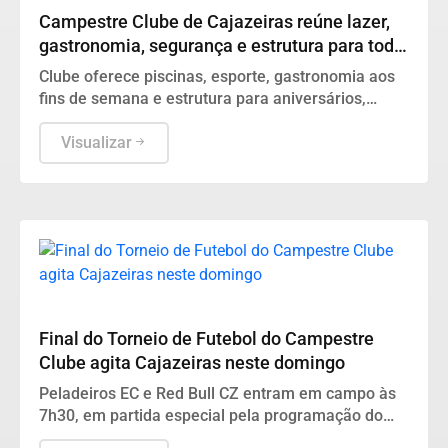
Campestre Clube de Cajazeiras reúne lazer,
gastronomia, segurança e estrutura para toda
a família
Clube oferece piscinas, esporte, gastronomia aos
fins de semana e estrutura para aniversários,
casamentos, batizados e eventos empresariais.
Visualizar
NA DISPUTA
Final do Torneio de Futebol do Campestre
Clube agita Cajazeiras neste domingo
Peladeiros EC e Red Bull CZ entram em campo às
7h30, em partida especial pela programação do
Dia dos Pais.