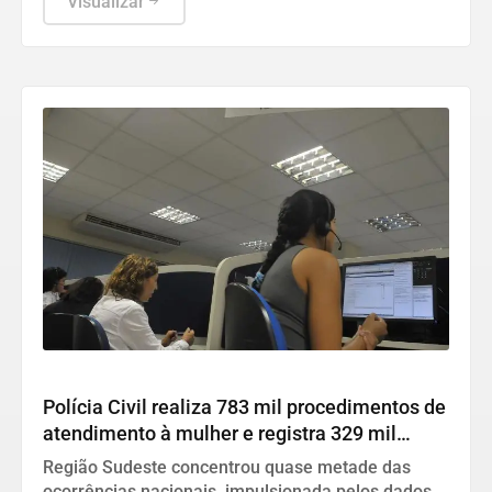
Visualizar
Direitos Humanos
Polícia Civil realiza 783 mil procedimentos de
atendimento à mulher e registra 329 mil
vítimas em 2025
Região Sudeste concentrou quase metade das
ocorrências nacionais, impulsionada pelos dados