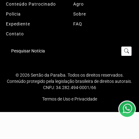
Conteúdo Patrocinado
Agro
Polícia
Sobre
Expediente
FAQ
Contato
Pesquisar Notícia
Termos de Uso e Privacidade
Esse site utiliza cookies para melhorar sua experiência
© 2026 Sertão da Paraíba. Todos os direitos reservados.
Conteúdo protegido pela legislação brasileira de direitos autorais.
de navegação. Ao continuar o acesso, entendemos que
CNPJ: 34.282.494-0001/66
você concorda com nossos Termos de Uso e
Privacidade.
Termos de Uso e Privacidade
PARA MAIS INFORMAÇÕES,
ACESSE NOSSOS TERMOS
CLICANDO AQUI
PROSSEGUIR