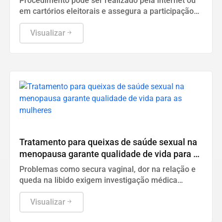
Procedimento pode ser realizado pela internet ou
em cartórios eleitorais e assegura a participação
no pleito fora do domicílio eleitoral.
Visualizar
Saúde
Tratamento para queixas de saúde sexual na
menopausa garante qualidade de vida para as
mulheres
Problemas como secura vaginal, dor na relação e
queda na libido exigem investigação médica
adequada e não devem ser normalizados
Visualizar