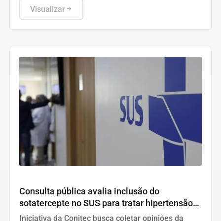
10,50% para a taxa Selic.
Visualizar
Saúde
Consulta pública avalia inclusão do
sotatercepte no SUS para tratar hipertensão
arterial pulmonar
Iniciativa da Conitec busca coletar opiniões da