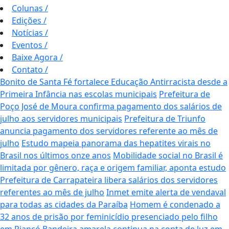
Colunas
/
Edições
/
Notícias
/
Eventos
/
Baixe Agora
/
Contato
/
Bonito de Santa Fé fortalece Educação Antirracista desde a
Primeira Infância nas escolas municipais
Prefeitura de
Poço José de Moura confirma pagamento dos salários de
julho aos servidores municipais
Prefeitura de Triunfo
anuncia pagamento dos servidores referente ao mês de
julho
Estudo mapeia panorama das hepatites virais no
Brasil nos últimos onze anos
Mobilidade social no Brasil é
limitada por gênero, raça e origem familiar, aponta estudo
Prefeitura de Carrapateira libera salários dos servidores
referentes ao mês de julho
Inmet emite alerta de vendaval
para todas as cidades da Paraíba
Homem é condenado a
32 anos de prisão por feminicídio presenciado pelo filho
em Piancó
Bandeira amarela continua na conta de luz em