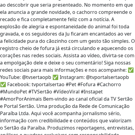
ao descobrir que seria presenteado. No momento em que
ela anuncia a grande novidade, o cachorro compreende o
recado e fica completamente feliz com a notícia. A
explosão de alegria e espontaneidade do animal foi toda
gravada, e os seguidores da Ju ficaram encantados ao ver
a felicidade pura do cãozinho com um gesto tão simples. O
registro cheio de fofura já está circulando e aquecendo os
corações nas redes sociais. Assista ao vídeo, divirta-se com
a empolgação dele e deixe o seu comentário! Siga nossas
redes sociais para mais informações e nos acompanhe: ✅
YouTube: @tvsertaopb ✅ Instagram: @tvportalsertaopb
✅ Facebook: tvportalsertao #Pet #Fofura #Cachorro
#MundoPet #TVSertão #VídeoViral #Instapet
#AmorPorAnimais Bem-vindo ao canal oficial da TV Sertão
e Portal Sertão. Uma produção da Rede de Comunicação
Paraíba Ltda. Aqui você acompanha jornalismo sério,
informação com credibilidade e conteúdos que valorizam
o Sertão da Paraíba. Produzimos reportagens, entrevistas,
análises e quadros exclusivos com responsabilidade,