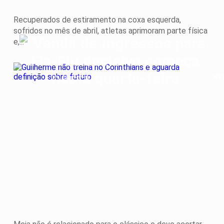
Recuperados de estiramento na coxa esquerda,
sofridos no mês de abril, atletas aprimoram parte física
e,...
NE
Gu
nã
tre
no
Cor
e
ag
def
so
fut