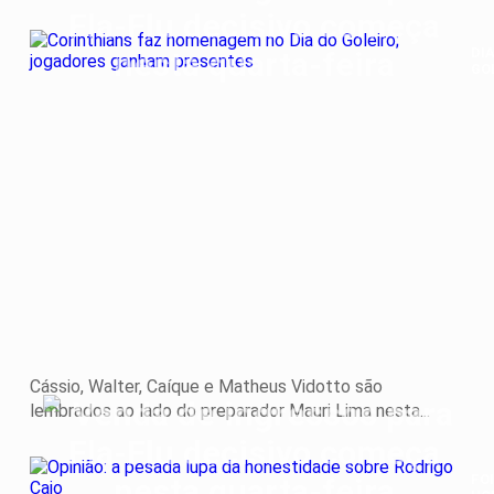
DI
GO
Cor
faz
ho
no
Dia
do
Gol
jo
ga
pr
Cássio, Walter, Caíque e Matheus Vidotto são
lembrados ao lado do preparador Mauri Lima nesta...
FOI