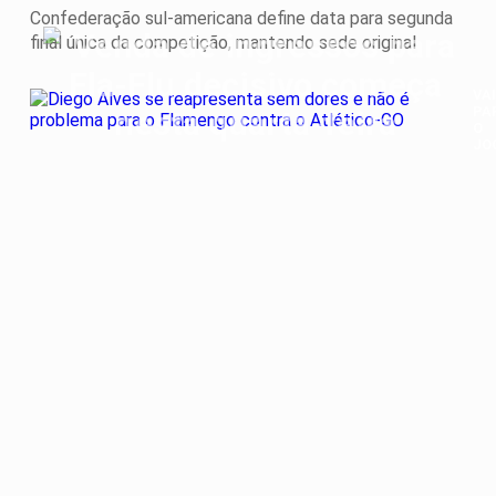
Confederação sul-americana define data para segunda
final única da competição, mantendo sede original
VAI
PA
O
JO
Di
Al
se
re
se
do
e
nã
é
pr
pa
o
Fl