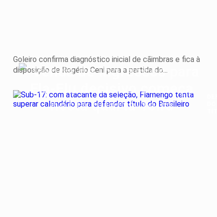
co
o
Atl
GO
Goleiro confirma diagnóstico inicial de cãimbras e fica à
disposição de Rogério Ceni para a partida do...
DE
DO
TÍ
Su
17:
co
at
da
sel
Fl
ten
su