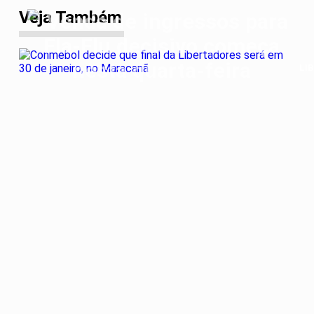
Veja Também
LI
Co
dec
qu
fin
da
Lib
se
em
30
de
jan
no
Ma