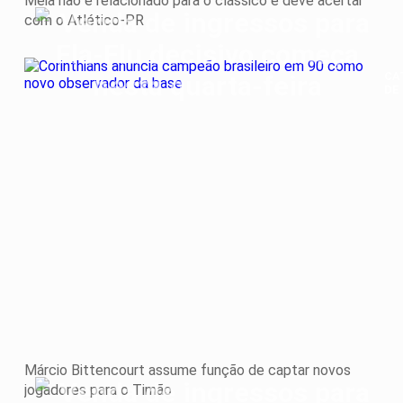
Meia não é relacionado para o clássico e deve acertar
com o Atlético-PR
CA
DE
Cor
an
ca
bra
em
90
co
no
ob
da
ba
Márcio Bittencourt assume função de captar novos
jogadores para o Timão