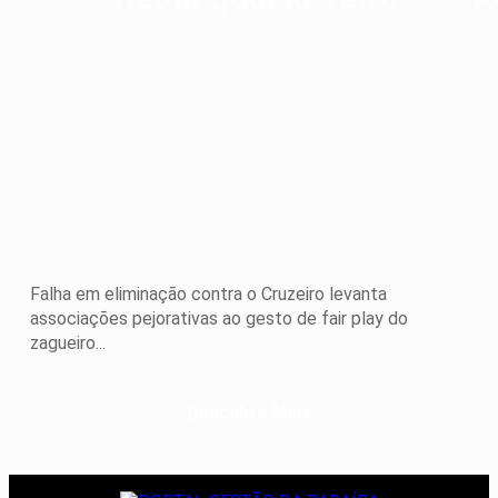
HO
Opi
a
pe
lup
da
ho
so
Ro
Ca
Falha em eliminação contra o Cruzeiro levanta
associações pejorativas ao gesto de fair play do
zagueiro...
Descubra Mais