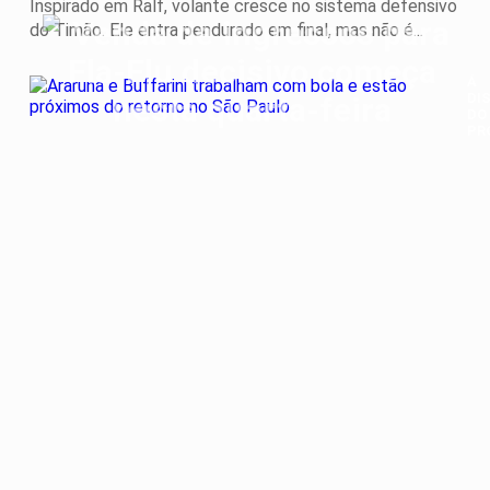
Inspirado em Ralf, volante cresce no sistema defensivo
do Timão. Ele entra pendurado em final, mas não é...
Á
DI
DO
PR
Ar
e
Buf
tr
co
bol
e
es
pr
do
ret
no
Sã
Pa