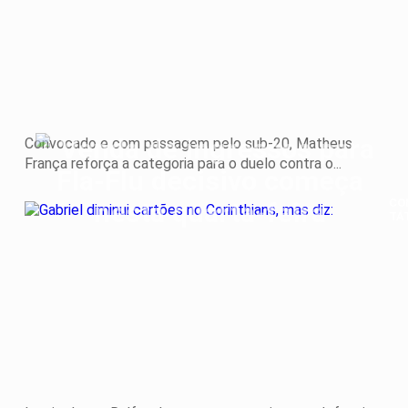
cal
pa
de
tít
do.
Convocado e com passagem pelo sub-20, Matheus
França reforça a categoria para o duelo contra o...
CO
TÁ
Gab
dim
ca
no
Cor
ma
diz