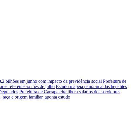
48,2 bilhões em junho com impacto da previdência social
Prefeitura de
ores referente ao mês de julho
Estudo mapeia panorama das hepatites
 Deputados
Prefeitura de Carrapateira libera salários dos servidores
, raça e origem familiar, aponta estudo