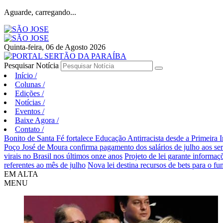
Aguarde, carregando...
Quinta-feira, 06 de Agosto 2026
Pesquisar Notícia
Início
/
Colunas
/
Edições
/
Notícias
/
Eventos
/
Baixe Agora
/
Contato
/
Bonito de Santa Fé fortalece Educação Antirracista desde a Primeira I
Poço José de Moura confirma pagamento dos salários de julho aos ser
virais no Brasil nos últimos onze anos
Projeto de lei garante informa
referentes ao mês de julho
Nova lei destina recursos de bets para o fu
EM ALTA
MENU