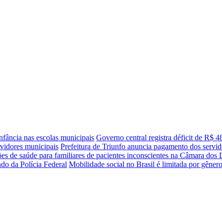
nfância nas escolas municipais
Governo central registra déficit de R$ 
vidores municipais
Prefeitura de Triunfo anuncia pagamento dos servid
ções de saúde para familiares de pacientes inconscientes na Câmara dos
ndo da Polícia Federal
Mobilidade social no Brasil é limitada por gênero