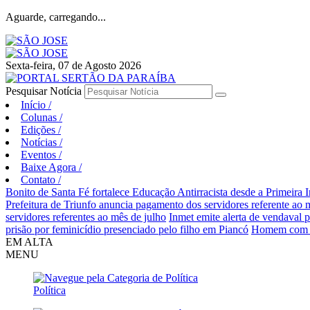
Aguarde, carregando...
Sexta-feira, 07 de Agosto 2026
Pesquisar Notícia
Início
/
Colunas
/
Edições
/
Notícias
/
Eventos
/
Baixe Agora
/
Contato
/
Bonito de Santa Fé fortalece Educação Antirracista desde a Primeira I
Prefeitura de Triunfo anuncia pagamento dos servidores referente ao 
servidores referentes ao mês de julho
Inmet emite alerta de vendaval p
prisão por feminicídio presenciado pelo filho em Piancó
Homem com tor
EM ALTA
MENU
Política