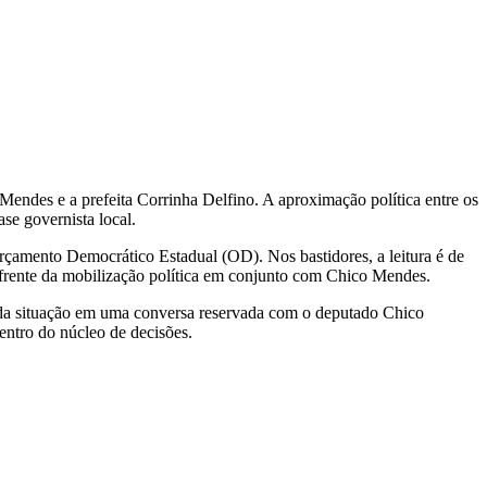
 Mendes
e a prefeita
Corrinha Delfino
. A aproximação política entre os
se governista local.
Orçamento Democrático Estadual (OD). Nos bastidores, a leitura é de
e frente da mobilização política em conjunto com Chico Mendes.
e da situação em uma conversa reservada com o deputado Chico
entro do núcleo de decisões.