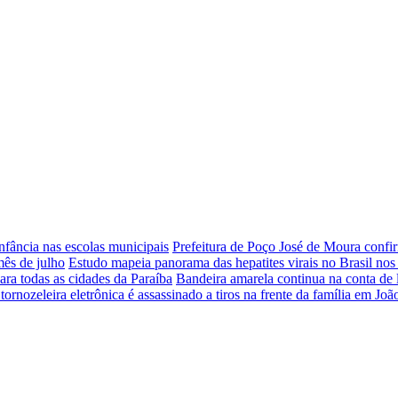
nfância nas escolas municipais
Prefeitura de Poço José de Moura confir
mês de julho
Estudo mapeia panorama das hepatites virais no Brasil nos
ara todas as cidades da Paraíba
Bandeira amarela continua na conta de 
nozeleira eletrônica é assassinado a tiros na frente da família em Joã