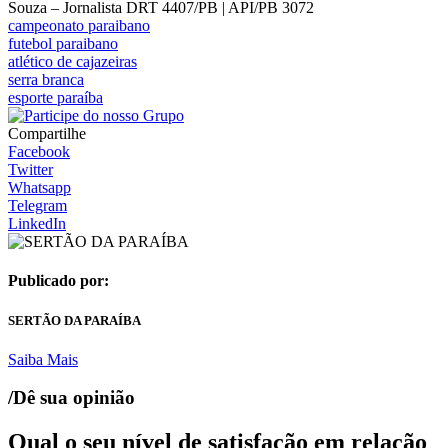
Souza – Jornalista DRT 4407/PB | API/PB 3072
campeonato paraibano
futebol paraibano
atlético de cajazeiras
serra branca
esporte paraíba
Compartilhe
Facebook
Twitter
Whatsapp
Telegram
LinkedIn
Publicado por:
SERTÃO DA PARAÍBA
Saiba Mais
/Dê sua opinião
Qual o seu nível de satisfação em relação