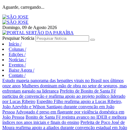
Aguarde, carregando...
Domingo, 09 de Agosto 2026
Pesquisar Notícia
Início
/
Colunas
/
Edições
/
Notícias
/
Eventos
/
Baixe Agora
/
Contato
/
Estudo mapeia panorama das hepatites virais no Brasil nos últimos
onze anos
Mulheres dominam mão de obra no setor de seguros, mas
enfrentam gargalo na liderança
Prefeito de Bonito de Santa Fé
participa de convenção e reafirma apoio ao projeto político liderado
por Lucas Ribeiro
Espedito Filho reafirma apoio a Lucas Ribeiro,
João Azevêdo e Wilson Santiago durante convenção em João
Pessoa
Advogado é preso em flagrante por violência doméstica em
João Pessoa
Bonito de Santa Fé registra avanço no IDEB e melhora
índices nos anos iniciais e finais do ensino
Prefeita de Poço José de
Moura reafirma apoio a aliados durante convenção estadual em João