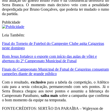
boa atuação do goleiro Bruno Fuso e na consistência defensiva do
Serra Branca. O momento mais decisivo veio com a penalidade
desperdiçada por Bruno Gonçalves, que poderia ter mudado o rumo
da partida.
Publicidade
Leia Também:
Final do Torneio de Futebol do Campestre Clube agita Cajazeiras
neste domingo
Bom Jesus fortalece o esporte com início das aulas de vôlei e
abertura do 2º Campeonato Municipal de Futsal
Finais do Campeonato Municipal de Futsal de Cajazeiras consagram
campeões diante de grande público
Com o resultado,
exclusivo
para a tabela da competição, o Atlético
caiu para a sexta colocação, permanecendo com seis pontos. Já o
Serra Branca chegou aos nove pontos e assumiu a liderança do
Campeonato Paraibano,
saiba mais
sobre a campanha que confirma
o bom momento da equipe na temporada.
FONTE/CRÉDITOS:
SERTÃO DA PARAÍBA – Wgleyson de