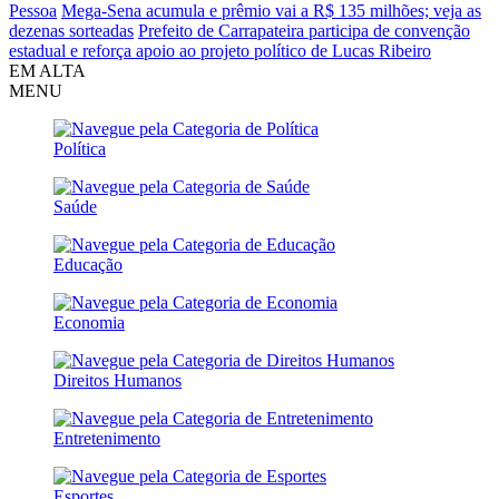
Pessoa
Mega-Sena acumula e prêmio vai a R$ 135 milhões; veja as
dezenas sorteadas
Prefeito de Carrapateira participa de convenção
estadual e reforça apoio ao projeto político de Lucas Ribeiro
EM ALTA
MENU
Política
Saúde
Educação
Economia
Direitos Humanos
Entretenimento
Esportes