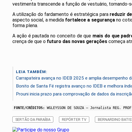
vestimenta transcende a função de vestuário, tornando-
A utilização do fardamento é estratégica para
reduzir d
aspecto social, a medida
fortalece a segurança
no coti
forma plena.
A ação é pautada no conceito de que
mais do que padro
crença de que o
futuro das novas gerações
começa atra
LEIA TAMBÉM:
Carrapateira avança no IDEB 2025 e amplia desempenho da
Bonito de Santa Fé registra avanço no IDEB e melhora índic
Prouni inicia prazo para comprovação de dados da inscriç
FONTE/CRÉDITOS:
WGLEYSSON DE SOUZA – Jornalista REG. PROF
SERTÃO DA PARAÍBA
REPÓRTER TV
BERNARDINO BATI