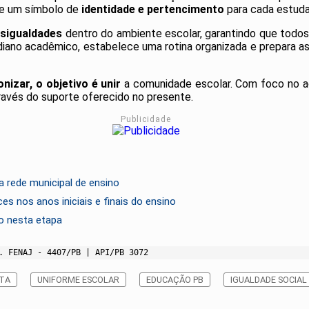
se um símbolo de
identidade e pertencimento
para cada estuda
esigualdades
dentro do ambiente escolar, garantindo que todo
diano acadêmico, estabelece uma rotina organizada e prepara as
nizar, o objetivo é unir
a comunidade escolar.
Com foco no ac
vés do suporte oferecido no presente.
Publicidade
 rede municipal de ensino
es nos anos iniciais e finais do ensino
ão nesta etapa
. FENAJ - 4407/PB | API/PB 3072
STA
UNIFORME ESCOLAR
EDUCAÇÃO PB
IGUALDADE SOCIAL