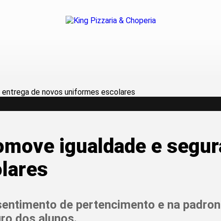
romove igualdade e segu
lares
o sentimento de pertencimento e na padr
ro dos alunos.