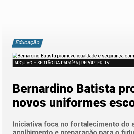
Educação
ARQUIVO – SERTÃO DA PARAÍBA | REPÓRTER TV
Bernardino Batista p
novos uniformes esco
Iniciativa foca no fortalecimento d
acolhimento e preparação para o futu