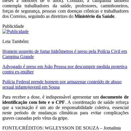
meses a menores de 6 anos). Contudo, a campanha também
contempla trabalhadores da saúde, professores, caminhoneiros,
forças de segurança, pessoas com doenças crônicas e trabalhadores
dos Correios, seguindo as diretrizes do
Ministério da Saúde
.
Publicidade
Leia Também:
Homem suspeito de furtar hidrômetros é preso pela Polícia Civil em
Campina Grande
Advogado é preso em João Pessoa por descumprir medida protetiva
contra ex-mulher
Polícia Federal prende homem por armazenar conteúdo de abuso
sexual infantojuvenil em Sousa
Para receber a dose, é indispensável apresentar um
documento de
identificação com foto e o CPF
. A coordenação de saúde reforça
que a vacinação é um ato de responsabilidade coletiva, essencial
neste período de mudanças climáticas para evitar complicações
graves causadas pelo vírus da gripe.
FONTE/CRÉDITOS:
WGLEYSSON DE SOUZA – Jornalista