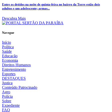
Entre os detidos na noite de quinta-feira no bairro da Torre estão dois
adultos e um adolescente; armas...
Descubra Mais
Navegue
Início
Política
Saúde
Educação
Economia
Direitos Humanos
Entretenimento
Esportes
DESTAQUES
Justiça
Conteúdo Patrocinado
Agro
Polícia
Sobre
Expediente
FAQ