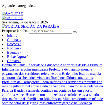
Aguarde, carregando...
Sexta-feira, 07 de Agosto 2026
Pesquisar Notícia
Início
/
Colunas
/
Edições
/
Notícias
/
Eventos
/
Baixe Agora
/
Contato
/
Bonito de Santa Fé fortalece Educação Antirracista desde a Primeira
Infância nas escolas municipais
Prefeitura de Triunfo anuncia
pagamento dos servidores referente ao mês de julho
Estudo mapeia
panorama das hepatites virais no Brasil nos últimos onze anos
Prefeitura de Carrapateira libera salários dos servidores referentes ao
mês de julho
Inmet emite alerta de vendaval para todas as cidades da
Paraíba
Bandeira amarela continua na conta de luz em agosto,
confirma Aneel
Homem com tornozeleira eletrônica é assassinado a
tiros na frente da família em João Pessoa
Mulheres dominam mão de
obra no setor de seguros, mas enfrentam gargalo na liderança