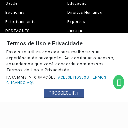
Saúde
Educação
Economia
Direitos Humanos
Entretenimento
Esportes
DESTAQUES
Justiça
Conteúdo Patrocinado
Agro
Termos de Uso e Privacidade
Polícia
Sobre
Esse site utiliza cookies para melhorar sua
experiência de navegação. Ao continuar o acesso,
Expediente
FAQ
entendemos que você concorda com nossos
Contato
Termos de Uso e Privacidade.
PARA MAIS INFORMAÇÕES,
ACESSE NOSSOS TERMOS
CLICANDO AQUI
Pesquisar Notícia
PROSSEGUIR
© 2026 Sertão da Paraíba. Todos os direitos reservados. Conteúdo
protegido pela legislação brasileira de direitos autorais. CNPJ:
34.282.494-0001/66
Termos de Uso e Privacidade