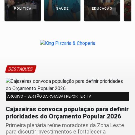
POLÍTICA
SAÚDE
EDUCAÇÃO
E
DESTAQUES
ARQUIVO – SERTÃO DA PARAÍBA | REPÓRTER TV
Cajazeiras convoca população para definir
prioridades do Orçamento Popular 2026
Primeira plenária reúne moradores da Zona Leste
para discutir investimentos e fortalecer a