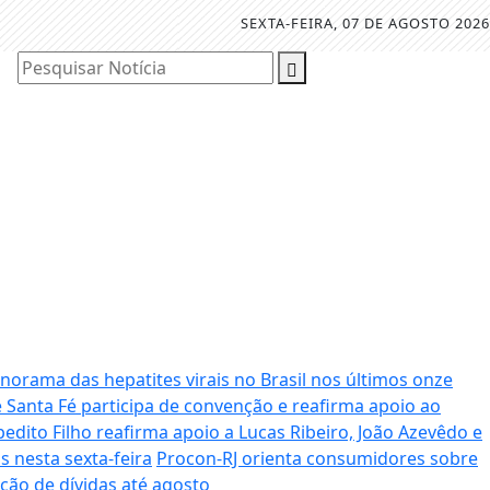
SEXTA-FEIRA, 07 DE AGOSTO 2026
Pesquisar Notícia
orama das hepatites virais no Brasil nos últimos onze
e Santa Fé participa de convenção e reafirma apoio ao
pedito Filho reafirma apoio a Lucas Ribeiro, João Azevêdo e
 nesta sexta-feira
Procon-RJ orienta consumidores sobre
ção de dívidas até agosto