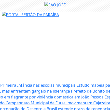
 Primeira Infância nas escolas municipais
Estudo mapeia pan
 mas enfrentam gargalo na liderança
Prefeito de Bonito d
o em flagrante por violência doméstica em João Pessoa
Es
 do Campeonato Municipal de Futsal movimentam Cajazeiras
orrogação do Desenrola Brasil estende prazo de renegocia