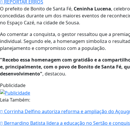
REPORTAR ERROS
O prefeito de Bonito de Santa Fé,
Ceninha Lucena
, celebr
concedidas durante um dos maiores eventos de reconhecime
no Espaço Cazé, na cidade de Sousa.
Ao comentar a conquista, o gestor ressaltou que a premi
individual. Segundo ele, a homenagem simboliza o resulta
planejamento e compromisso com a população.
"Recebo essa homenagem com gratidão e a compartilho 
e, principalmente, com o povo de Bonito de Santa Fé, que
desenvolvimento"
, destacou.
Publicidade
Leia Também:
Corrinha Delfino autoriza reforma e ampliação do Açougu
Bernardino Batista lidera a educação no Sertão e conquis