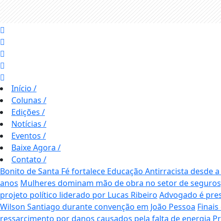
Início
/
Colunas
/
Edições
/
Notícias
/
Eventos
/
Baixe Agora
/
Contato
/
Bonito de Santa Fé fortalece Educação Antirracista desde a
anos
Mulheres dominam mão de obra no setor de seguros,
projeto político liderado por Lucas Ribeiro
Advogado é pres
Wilson Santiago durante convenção em João Pessoa
Finais
ressarcimento por danos causados pela falta de energia
Pr