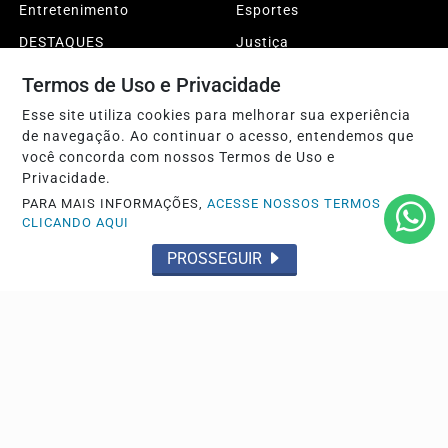
Entretenimento
Esportes
DESTAQUES
Justiça
Conteúdo Patrocinado
Agro
Termos de Uso e Privacidade
Polícia
Sobre
Esse site utiliza cookies para melhorar sua experiência
de navegação. Ao continuar o acesso, entendemos que
Expediente
FAQ
você concorda com nossos Termos de Uso e
Contato
Privacidade.
PARA MAIS INFORMAÇÕES,
ACESSE NOSSOS TERMOS
CLICANDO AQUI
Pesquisar Notícia
PROSSEGUIR
© 2026 Sertão da Paraíba. Todos os direitos reservados.
Conteúdo protegido pela legislação brasileira de direitos autorais.
CNPJ: 34.282.494-0001/66
Termos de Uso e Privacidade