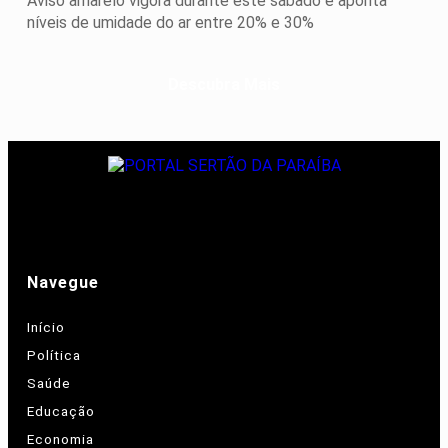
Aviso amarelo vigora durante este sábado e aponta
níveis de umidade do ar entre 20% e 30%
Descubra Mais
Navegue
Início
Política
Saúde
Educação
Economia