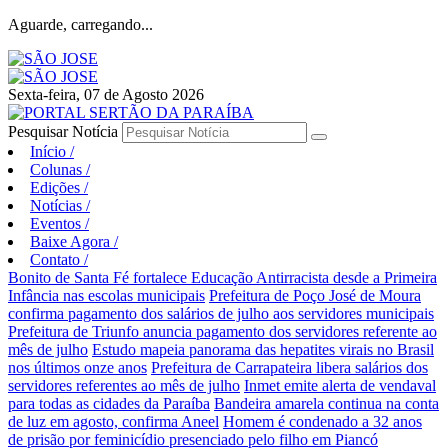
Aguarde, carregando...
Sexta-feira, 07 de Agosto 2026
Pesquisar Notícia
Início
/
Colunas
/
Edições
/
Notícias
/
Eventos
/
Baixe Agora
/
Contato
/
Bonito de Santa Fé fortalece Educação Antirracista desde a Primeira
Infância nas escolas municipais
Prefeitura de Poço José de Moura
confirma pagamento dos salários de julho aos servidores municipais
Prefeitura de Triunfo anuncia pagamento dos servidores referente ao
mês de julho
Estudo mapeia panorama das hepatites virais no Brasil
nos últimos onze anos
Prefeitura de Carrapateira libera salários dos
servidores referentes ao mês de julho
Inmet emite alerta de vendaval
para todas as cidades da Paraíba
Bandeira amarela continua na conta
de luz em agosto, confirma Aneel
Homem é condenado a 32 anos
de prisão por feminicídio presenciado pelo filho em Piancó