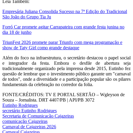
Leia Também:
Empresária Juliana Consolida Sucesso na 7ª Edição do Tradicional
São João do Grupo Tia Ju
Forró Car promete agitar Carrapateira com grande festa junina no
dia 18 de junho
TriunFest 2026 promete parar Triunfo com mega programação e
show de Taty Girl como grande destaque
Além do foco na infraestrutura, o secretário destacou o papel social
e integrador da festa. Embora o desfile de abertura seja
tradicionalmente organizado pela imprensa desde 2015, Eutinho fez
questão de lembrar que o investimento público garante um "carnaval
de todos", onde a diversidade e a participação popular são os pilares
fundamentais da celebração no corredor da folia.
FONTE/CRÉDITOS:
TV E PORTAL SERTÃO – Wgleyson de
Souza – Jornalista. DRT 4407/PB | API/PB 3072
Eutinho Rodrigues
secretário Eutinho Rodrigues
Secretaria de Comunicação Cajazeiras
comunicação Cajazeiras
Carnaval de Cajazeiras 2026
Carnaval Cajazeiras