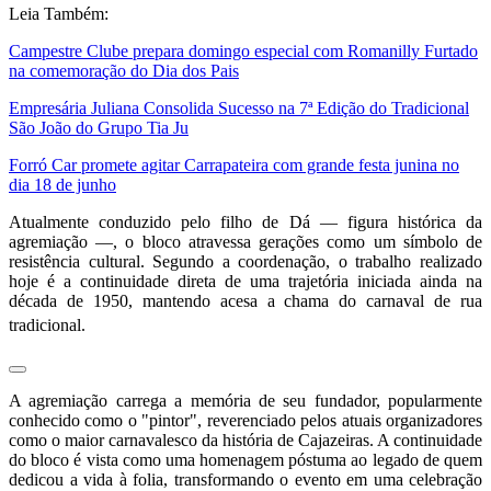
Leia Também:
Campestre Clube prepara domingo especial com Romanilly Furtado
na comemoração do Dia dos Pais
Empresária Juliana Consolida Sucesso na 7ª Edição do Tradicional
São João do Grupo Tia Ju
Forró Car promete agitar Carrapateira com grande festa junina no
dia 18 de junho
Atualmente conduzido pelo filho de Dá — figura histórica da
agremiação —, o bloco atravessa gerações como um símbolo de
resistência cultural.
Segundo a coordenação, o trabalho realizado
hoje é a continuidade direta de uma trajetória iniciada ainda na
década de 1950, mantendo acesa a chama do carnaval de rua
tradicional.
A agremiação carrega a memória de seu fundador, popularmente
conhecido como o "pintor", reverenciado pelos atuais organizadores
como o maior carnavalesco da história de Cajazeiras.
A continuidade
do bloco é vista como uma homenagem póstuma ao legado de quem
dedicou a vida à folia, transformando o evento em uma celebração