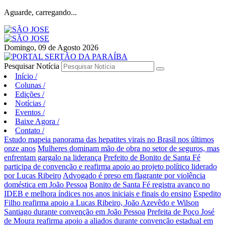
Aguarde, carregando...
Domingo, 09 de Agosto 2026
Pesquisar Notícia
Início
/
Colunas
/
Edições
/
Notícias
/
Eventos
/
Baixe Agora
/
Contato
/
Estudo mapeia panorama das hepatites virais no Brasil nos últimos
onze anos
Mulheres dominam mão de obra no setor de seguros, mas
enfrentam gargalo na liderança
Prefeito de Bonito de Santa Fé
participa de convenção e reafirma apoio ao projeto político liderado
por Lucas Ribeiro
Advogado é preso em flagrante por violência
doméstica em João Pessoa
Bonito de Santa Fé registra avanço no
IDEB e melhora índices nos anos iniciais e finais do ensino
Espedito
Filho reafirma apoio a Lucas Ribeiro, João Azevêdo e Wilson
Santiago durante convenção em João Pessoa
Prefeita de Poço José
de Moura reafirma apoio a aliados durante convenção estadual em