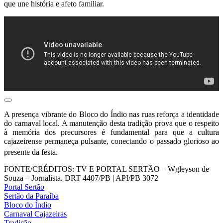
que une história e afeto familiar.
A presença vibrante do Bloco do Índio nas ruas reforça a identidade
do carnaval local.
A manutenção desta tradição prova que o respeito
à memória dos precursores é fundamental para que a cultura
cajazeirense permaneça pulsante, conectando o passado glorioso ao
presente da festa.
FONTE/CRÉDITOS:
TV E PORTAL SERTÃO – Wgleyson de
Souza – Jornalista. DRT 4407/PB | API/PB 3072
Portal Sertão
Sertão da Paraíba
Bloco do Índio
Carnaval Cajazeiras
Tradição