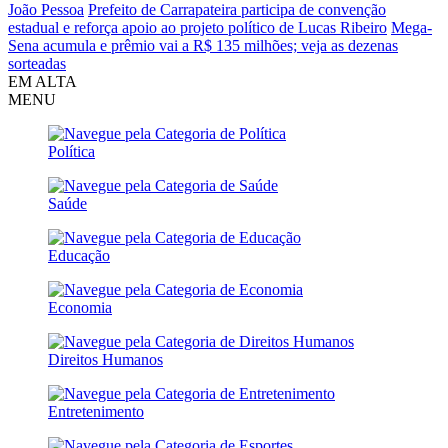
João Pessoa
Prefeito de Carrapateira participa de convenção
estadual e reforça apoio ao projeto político de Lucas Ribeiro
Mega-
Sena acumula e prêmio vai a R$ 135 milhões; veja as dezenas
sorteadas
EM ALTA
MENU
Política
Saúde
Educação
Economia
Direitos Humanos
Entretenimento