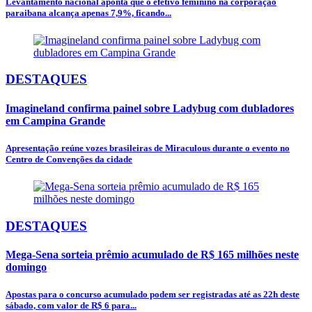
Levantamento nacional aponta que o efetivo feminino na corporação
paraibana alcança apenas 7,9%, ficando...
DESTAQUES
Imagineland confirma painel sobre Ladybug com dubladores
em Campina Grande
Apresentação reúne vozes brasileiras de Miraculous durante o evento no
Centro de Convenções da cidade
DESTAQUES
Mega-Sena sorteia prêmio acumulado de R$ 165 milhões neste
domingo
Apostas para o concurso acumulado podem ser registradas até as 22h deste
sábado, com valor de R$ 6 para...