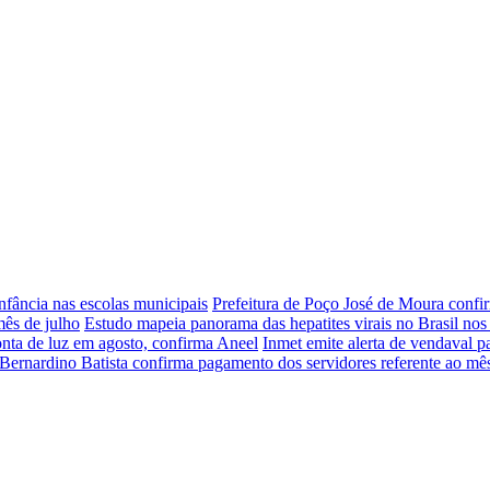
nfância nas escolas municipais
Prefeitura de Poço José de Moura confir
mês de julho
Estudo mapeia panorama das hepatites virais no Brasil nos
nta de luz em agosto, confirma Aneel
Inmet emite alerta de vendaval p
 Bernardino Batista confirma pagamento dos servidores referente ao mê