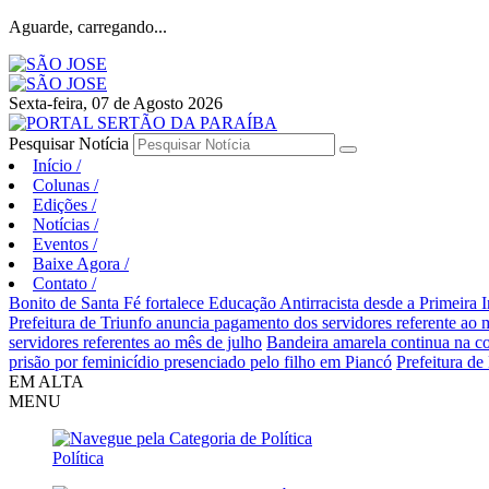
Aguarde, carregando...
Sexta-feira, 07 de Agosto 2026
Pesquisar Notícia
Início
/
Colunas
/
Edições
/
Notícias
/
Eventos
/
Baixe Agora
/
Contato
/
Bonito de Santa Fé fortalece Educação Antirracista desde a Primeira I
Prefeitura de Triunfo anuncia pagamento dos servidores referente ao 
servidores referentes ao mês de julho
Bandeira amarela continua na co
prisão por feminicídio presenciado pelo filho em Piancó
Prefeitura de
EM ALTA
MENU
Política