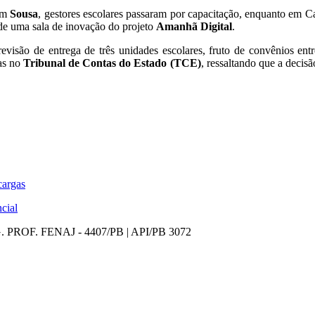
 Em
Sousa
, gestores escolares passaram por capacitação, enquanto em C
e uma sala de inovação do projeto
Amanhã Digital
.
evisão de entrega de três unidades escolares, fruto de convênios ent
as no
Tribunal de Contas do Estado (TCE)
, ressaltando que a decis
cargas
cial
PROF. FENAJ - 4407/PB | API/PB 3072