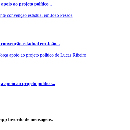
poio ao projeto político...
 convenção estadual em João...
 apoio ao projeto político...
p favorito de mensagens.