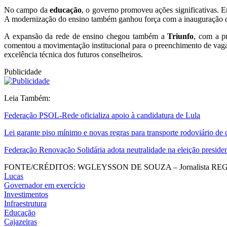
No campo da
educação
, o governo promoveu ações significativas.
A modernização do ensino também ganhou força com a inauguração d
A expansão da rede de ensino chegou também a
Triunfo
, com a pr
comentou a movimentação institucional para o preenchimento de vag
excelência técnica dos futuros conselheiros.
Publicidade
Leia Também:
Federação PSOL-Rede oficializa apoio à candidatura de Lula
Lei garante piso mínimo e novas regras para transporte rodoviário de 
Federação Renovação Solidária adota neutralidade na eleição presiden
FONTE/CRÉDITOS:
WGLEYSSON DE SOUZA – Jornalista REG. 
Lucas
Governador em exercício
Investimentos
Infraestrutura
Educação
Cajazeiras