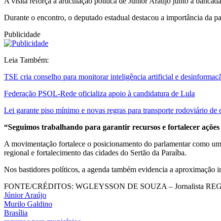
A visita reforça a articulação política de Júnior Araújo junto à bancad
Durante o encontro, o deputado estadual destacou a importância da p
Publicidade
Leia Também:
TSE cria conselho para monitorar inteligência artificial e desinformaç
Federação PSOL-Rede oficializa apoio à candidatura de Lula
Lei garante piso mínimo e novas regras para transporte rodoviário de 
“Seguimos trabalhando para garantir recursos e fortalecer ações
A movimentação fortalece o posicionamento do parlamentar como uma
regional e fortalecimento das cidades do Sertão da Paraíba.
Nos bastidores políticos, a agenda também evidencia a aproximação ins
FONTE/CRÉDITOS:
WGLEYSSON DE SOUZA – Jornalista REG. 
Júnior Araújo
Murilo Galdino
Brasília