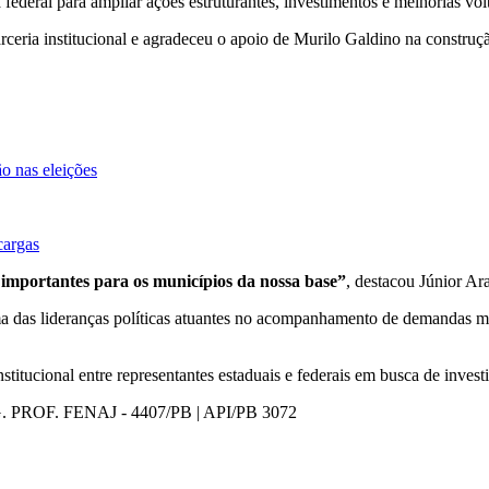
a federal para ampliar ações estruturantes, investimentos e melhorias vol
arceria institucional e agradeceu o apoio de Murilo Galdino na constr
ão nas eleições
cargas
 importantes para os municípios da nossa base”
, destacou Júnior Ara
 das lideranças políticas atuantes no acompanhamento de demandas mu
titucional entre representantes estaduais e federais em busca de invest
PROF. FENAJ - 4407/PB | API/PB 3072