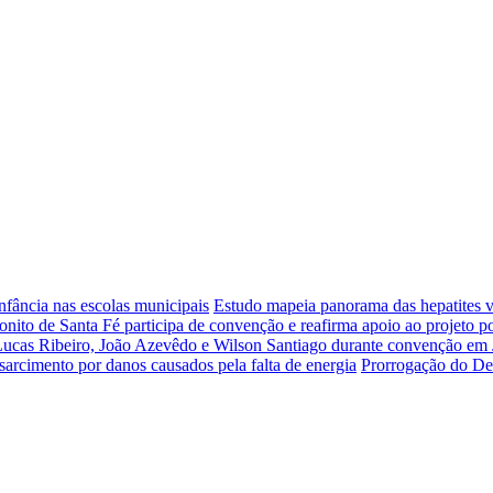
nfância nas escolas municipais
Estudo mapeia panorama das hepatites vi
onito de Santa Fé participa de convenção e reafirma apoio ao projeto po
 Lucas Ribeiro, João Azevêdo e Wilson Santiago durante convenção em
arcimento por danos causados pela falta de energia
Prorrogação do Des