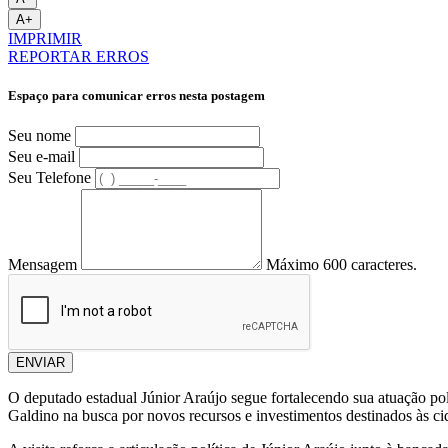
A+
IMPRIMIR
REPORTAR ERROS
Espaço para comunicar erros nesta postagem
Seu nome
Seu e-mail
Seu Telefone
Mensagem
Máximo 600 caracteres.
ENVIAR
O deputado estadual
Júnior Araújo
segue fortalecendo sua atuação pol
Galdino
na busca por novos recursos e investimentos destinados às cid