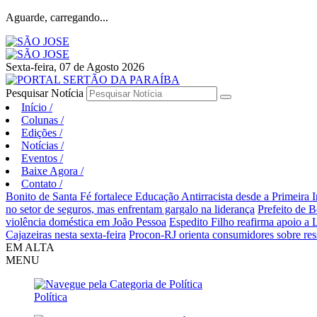
Aguarde, carregando...
Sexta-feira, 07 de Agosto 2026
Pesquisar Notícia
Início
/
Colunas
/
Edições
/
Notícias
/
Eventos
/
Baixe Agora
/
Contato
/
Bonito de Santa Fé fortalece Educação Antirracista desde a Primeira I
no setor de seguros, mas enfrentam gargalo na liderança
Prefeito de B
violência doméstica em João Pessoa
Espedito Filho reafirma apoio a
Cajazeiras nesta sexta-feira
Procon-RJ orienta consumidores sobre ress
EM ALTA
MENU
Política