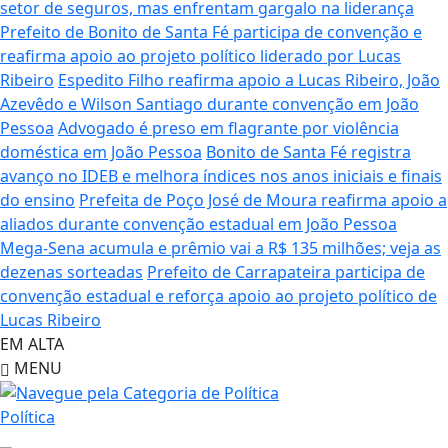
setor de seguros, mas enfrentam gargalo na liderança
Prefeito de Bonito de Santa Fé participa de convenção e
reafirma apoio ao projeto político liderado por Lucas
Ribeiro
Espedito Filho reafirma apoio a Lucas Ribeiro, João
Azevêdo e Wilson Santiago durante convenção em João
Pessoa
Advogado é preso em flagrante por violência
doméstica em João Pessoa
Bonito de Santa Fé registra
avanço no IDEB e melhora índices nos anos iniciais e finais
do ensino
Prefeita de Poço José de Moura reafirma apoio a
aliados durante convenção estadual em João Pessoa
Mega-Sena acumula e prêmio vai a R$ 135 milhões; veja as
dezenas sorteadas
Prefeito de Carrapateira participa de
convenção estadual e reforça apoio ao projeto político de
Lucas Ribeiro
EM ALTA
MENU
Política