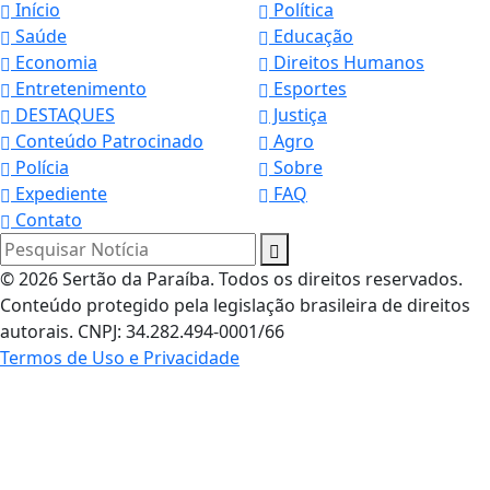
Início
Política
Saúde
Educação
Economia
Direitos Humanos
Entretenimento
Esportes
DESTAQUES
Justiça
Conteúdo Patrocinado
Agro
Polícia
Sobre
Expediente
FAQ
Contato
Pesquisar Notícia
© 2026 Sertão da Paraíba. Todos os direitos reservados.
Conteúdo protegido pela legislação brasileira de direitos
autorais. CNPJ: 34.282.494-0001/66
Termos de Uso e Privacidade
Termos de Uso e Privacidade