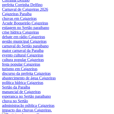
Corrinha Delfino
prefeita Corrinha Delfino
Carnaval de Cajazeiras 2026
Cajazeiras Paraíba
chuvas em Cajazeiras
Açude Boqueirão Cajazeiras
estiagem no Sertão paraibano
crise hídrica Cajazeiras
debate em rádio Cajazeiras
gestão municipal Cajazeiras
carnaval do Sertão paraibano
maior carnaval da Paraíba
evento cultural Cajazeiras
cultura popular Cajazeiras
festa popular Cajazeiras
turismo em Cajazeiras
discurso da prefeita Cajazeiras
abastecimento de água Cajazeiras
política hídrica Cajazeiras
Sertão da Paraíba
manancial de Cajazeiras
esperança no Sertão paraibano
chuva no Sertão
administração pública Cajazeiras
impacto das chuvas Cajazeiras.