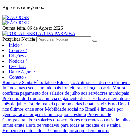
Aguarde, carregando...
Quinta-feira, 06 de Agosto 2026
Pesquisar Notícia
Início
/
Colunas
/
Edições
/
Notícias
/
Eventos
/
Baixe Agora
/
Contato
/
Bonito de Santa Fé fortalece Educação Antirracista desde a Primeira
Infância nas escolas municipais
Prefeitura de Poço José de Moura
confirma pagamento dos salários de julho aos servidores municipais
Prefeitura de Triunfo anuncia pagamento dos servidores referente ao
mês de julho
Estudo mapeia panorama das hepatites virais no Brasil
nos últimos onze anos
Mobilidade social no Brasil é limitada por
gênero, raça e origem familiar, aponta estudo
Prefeitura de
Carrapateira libera salários dos servidores referentes ao mês de julho
Inmet emite alerta de vendaval para todas as cidades da Paraíba
Homem é condenado a 32 anos de prisão por feminicídio