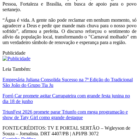
Pessoa, Fortaleza e Brasília, em busca de apoio para o povo
sertanejo.
“Água é vida. A gente não pode reclamar em nenhum momento, só
agradecer a Deus e pedir que mande mais chuva para o nosso povo
sofrido”, afirmou a prefeita. O discurso reforçou o sentimento de
alívio da população local, transformando o "Carnaval molhado" em
um verdadeiro símbolo de renovação e esperança para a região.
Publicidade
Leia Também:
Empresária Juliana Consolida Sucesso na 7ª Edição do Tradicional
São João do Grupo Tia Ju
Forró Car promete agitar Carrapateira com grande festa junina no
dia 18 de junho
TriunFest 2026 promete parar Triunfo com mega programação e
show de Taty Girl como grande destaque
FONTE/CRÉDITOS:
TV E PORTAL SERTÃO – Wgleyson de
Souza – Jornalista. DRT 4407/PB | API/PB 3072