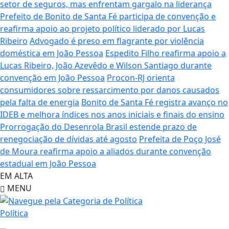
setor de seguros, mas enfrentam gargalo na liderança
Prefeito de Bonito de Santa Fé participa de convenção e
reafirma apoio ao projeto político liderado por Lucas
Ribeiro
Advogado é preso em flagrante por violência
doméstica em João Pessoa
Espedito Filho reafirma apoio a
Lucas Ribeiro, João Azevêdo e Wilson Santiago durante
convenção em João Pessoa
Procon-RJ orienta
consumidores sobre ressarcimento por danos causados
pela falta de energia
Bonito de Santa Fé registra avanço no
IDEB e melhora índices nos anos iniciais e finais do ensino
Prorrogação do Desenrola Brasil estende prazo de
renegociação de dívidas até agosto
Prefeita de Poço José
de Moura reafirma apoio a aliados durante convenção
estadual em João Pessoa
EM ALTA
MENU
Política