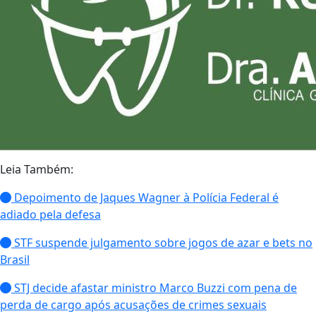
Leia Também:
Depoimento de Jaques Wagner à Polícia Federal é
adiado pela defesa
STF suspende julgamento sobre jogos de azar e bets no
Brasil
STJ decide afastar ministro Marco Buzzi com pena de
perda de cargo após acusações de crimes sexuais