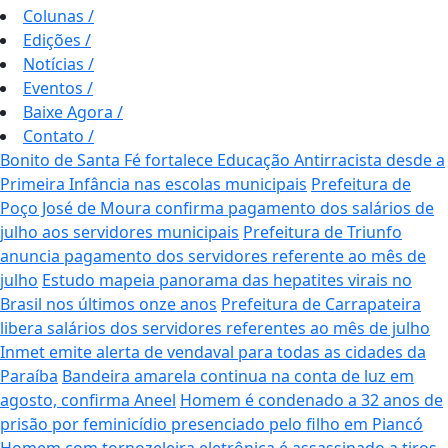
Colunas
/
Edições
/
Notícias
/
Eventos
/
Baixe Agora
/
Contato
/
Bonito de Santa Fé fortalece Educação Antirracista desde a
Primeira Infância nas escolas municipais
Prefeitura de
Poço José de Moura confirma pagamento dos salários de
julho aos servidores municipais
Prefeitura de Triunfo
anuncia pagamento dos servidores referente ao mês de
julho
Estudo mapeia panorama das hepatites virais no
Brasil nos últimos onze anos
Prefeitura de Carrapateira
libera salários dos servidores referentes ao mês de julho
Inmet emite alerta de vendaval para todas as cidades da
Paraíba
Bandeira amarela continua na conta de luz em
agosto, confirma Aneel
Homem é condenado a 32 anos de
prisão por feminicídio presenciado pelo filho em Piancó
Homem com tornozeleira eletrônica é assassinado a tiros