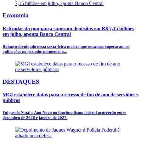
Economia
Retiradas da poupança superam depósitos em R$ 7,15 bilhões
em julho, aponta Banco Central
Balanço divulgado nesta sexta-feira mostra que os saques superaram as
aplicações no período, mantendo o...
DESTAQUES
MGI estabelece datas para o recesso de fim de ano de servidores
públicos
Folgas do Natal e Ano-Novo no funcionalismo federal ocorrerão entre
dezembro de 2026 e janeiro de 2027.