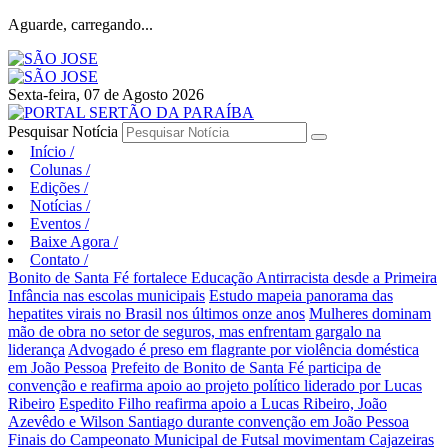
Aguarde, carregando...
Sexta-feira, 07 de Agosto 2026
Pesquisar Notícia
Início
/
Colunas
/
Edições
/
Notícias
/
Eventos
/
Baixe Agora
/
Contato
/
Bonito de Santa Fé fortalece Educação Antirracista desde a Primeira
Infância nas escolas municipais
Estudo mapeia panorama das
hepatites virais no Brasil nos últimos onze anos
Mulheres dominam
mão de obra no setor de seguros, mas enfrentam gargalo na
liderança
Advogado é preso em flagrante por violência doméstica
em João Pessoa
Prefeito de Bonito de Santa Fé participa de
convenção e reafirma apoio ao projeto político liderado por Lucas
Ribeiro
Espedito Filho reafirma apoio a Lucas Ribeiro, João
Azevêdo e Wilson Santiago durante convenção em João Pessoa
Finais do Campeonato Municipal de Futsal movimentam Cajazeiras