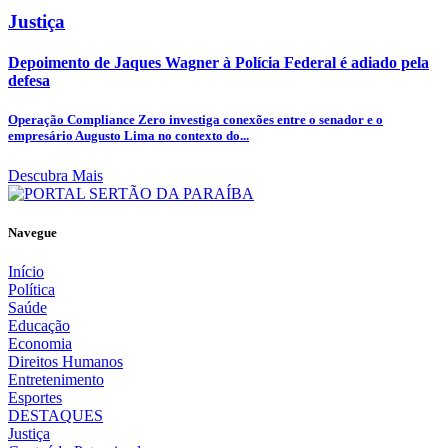
Justiça
Depoimento de Jaques Wagner à Polícia Federal é adiado pela
defesa
Operação Compliance Zero investiga conexões entre o senador e o
empresário Augusto Lima no contexto do...
Descubra Mais
Navegue
Início
Política
Saúde
Educação
Economia
Direitos Humanos
Entretenimento
Esportes
DESTAQUES
Justiça