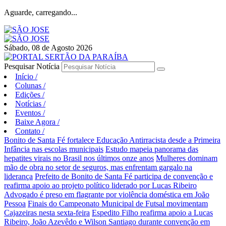
Aguarde, carregando...
Sábado, 08 de Agosto 2026
Pesquisar Notícia
Início
/
Colunas
/
Edições
/
Notícias
/
Eventos
/
Baixe Agora
/
Contato
/
Bonito de Santa Fé fortalece Educação Antirracista desde a Primeira
Infância nas escolas municipais
Estudo mapeia panorama das
hepatites virais no Brasil nos últimos onze anos
Mulheres dominam
mão de obra no setor de seguros, mas enfrentam gargalo na
liderança
Prefeito de Bonito de Santa Fé participa de convenção e
reafirma apoio ao projeto político liderado por Lucas Ribeiro
Advogado é preso em flagrante por violência doméstica em João
Pessoa
Finais do Campeonato Municipal de Futsal movimentam
Cajazeiras nesta sexta-feira
Espedito Filho reafirma apoio a Lucas
Ribeiro, João Azevêdo e Wilson Santiago durante convenção em