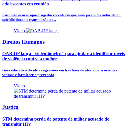
adolescentes em reunião
Encontro ocorre após tragédia recente em que uma jovem foi induzida ao
suicídio durante transmissão ao...
Vídeo
Direitos Humanos
OAB-DF lança "violentômetro" para ajudar a identificar níveis
de violência contra a mulher
Guia educativo divide as agressões em três fases de alerta para orientar
vítimas e fortalecer a prevenção
Vídeo
Justiça
STM determina perda de patente de militar acusado de
transmitir HIV