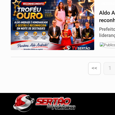
DESTA
Aldo A
reconh
Prefeit
lideran
celebra
<<
1