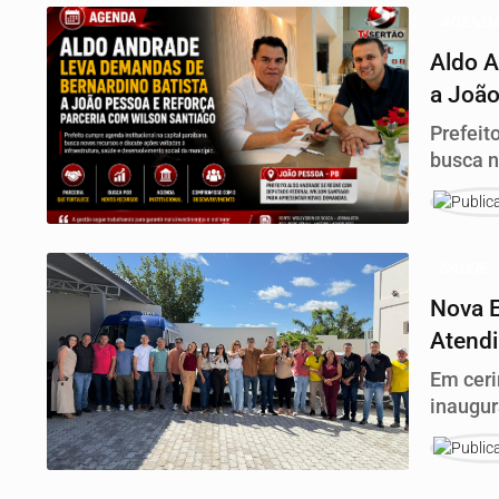
AGEND
Aldo A
a João
Santi
Prefeit
busca n
infraes
municíp
SAÚDE
Nova E
Atendi
Em ceri
inaugur
destina
assistê