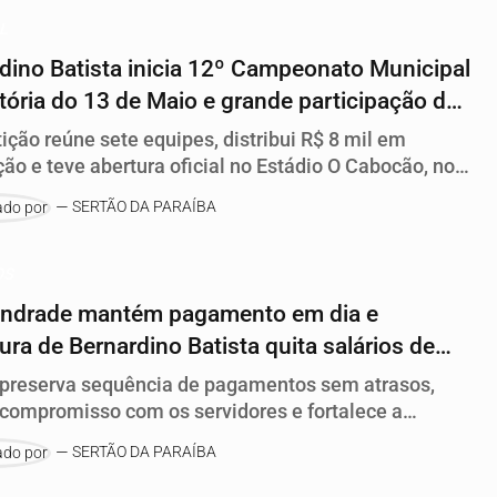
OL
dino Batista inicia 12º Campeonato Municipal
tória do 13 de Maio e grande participação do
o
ção reúne sete equipes, distribui R$ 8 mil em
ão e teve abertura oficial no Estádio O Cabocão, no
o Antônio Paulo.
SERTÃO DA PARAÍBA
OS
Andrade mantém pagamento em dia e
tura de Bernardino Batista quita salários de
dentro do mês
preserva sequência de pagamentos sem atrasos,
 compromisso com os servidores e fortalece a
a do município.
SERTÃO DA PARAÍBA