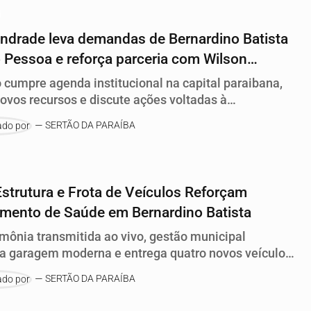
A
ndrade leva demandas de Bernardino Batista
 Pessoa e reforça parceria com Wilson
ago
o cumpre agenda institucional na capital paraibana,
ovos recursos e discute ações voltadas à
trutura, saúde e desenvolvimento social do
SERTÃO DA PARAÍBA
io.
strutura e Frota de Veículos Reforçam
mento de Saúde em Bernardino Batista
mônia transmitida ao vivo, gestão municipal
a garagem moderna e entrega quatro novos veículos
dos ao transporte de pacientes, logística e
SERTÃO DA PARAÍBA
ncia domiciliar a idosos.