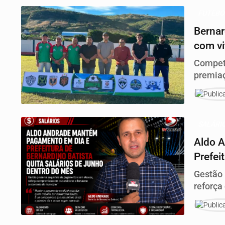
FUTEB
Bernar
com vi
públic
Competi
premiaç
distrit
SALÁRI
Aldo 
Prefei
junho 
Gestão 
reforça
economi