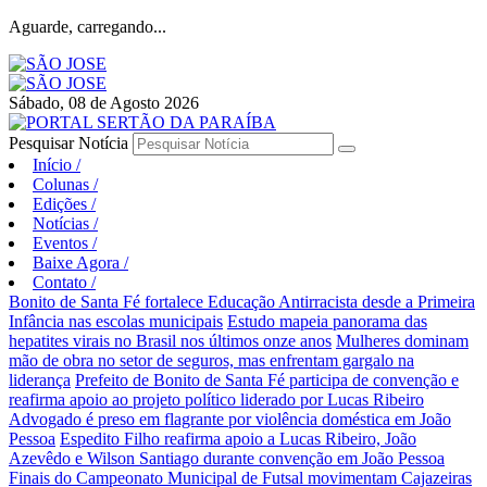
Aguarde, carregando...
Sábado, 08 de Agosto 2026
Pesquisar Notícia
Início
/
Colunas
/
Edições
/
Notícias
/
Eventos
/
Baixe Agora
/
Contato
/
Bonito de Santa Fé fortalece Educação Antirracista desde a Primeira
Infância nas escolas municipais
Estudo mapeia panorama das
hepatites virais no Brasil nos últimos onze anos
Mulheres dominam
mão de obra no setor de seguros, mas enfrentam gargalo na
liderança
Prefeito de Bonito de Santa Fé participa de convenção e
reafirma apoio ao projeto político liderado por Lucas Ribeiro
Advogado é preso em flagrante por violência doméstica em João
Pessoa
Espedito Filho reafirma apoio a Lucas Ribeiro, João
Azevêdo e Wilson Santiago durante convenção em João Pessoa
Finais do Campeonato Municipal de Futsal movimentam Cajazeiras