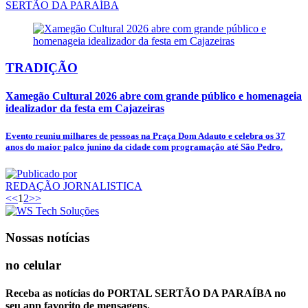
SERTÃO DA PARAÍBA
TRADIÇÃO
Xamegão Cultural 2026 abre com grande público e homenageia
idealizador da festa em Cajazeiras
Evento reuniu milhares de pessoas na Praça Dom Adauto e celebra os 37
anos do maior palco junino da cidade com programação até São Pedro.
REDAÇÃO JORNALISTICA
<<
1
2
>>
Nossas notícias
no celular
Receba as notícias do PORTAL SERTÃO DA PARAÍBA no
seu app favorito de mensagens.