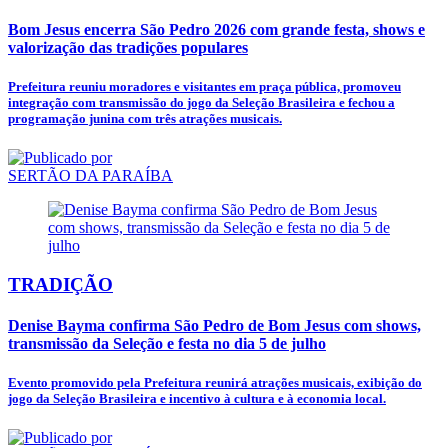
Bom Jesus encerra São Pedro 2026 com grande festa, shows e
valorização das tradições populares
Prefeitura reuniu moradores e visitantes em praça pública, promoveu
integração com transmissão do jogo da Seleção Brasileira e fechou a
programação junina com três atrações musicais.
SERTÃO DA PARAÍBA
TRADIÇÃO
Denise Bayma confirma São Pedro de Bom Jesus com shows,
transmissão da Seleção e festa no dia 5 de julho
Evento promovido pela Prefeitura reunirá atrações musicais, exibição do
jogo da Seleção Brasileira e incentivo à cultura e à economia local.