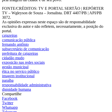
FONTE/CRÉDITOS:
TV E PORTAL SERTÃO | REPÓRTER
TV – Wgleyson de Souza – Jornalista. DRT 4407/PB | API/PB
3072.
As opiniões expressas neste espaço são de responsabilidade
exclusiva do autor e não refletem, necessariamente, a posição do
portal.
cajazeiras
comunicação pública
fernando antônio
subsecretário de comunicação
prefeitura de cajazeiras
cidadão mudo
exposição nas redes sociais
gestão municipal
ética no serviço público
imagem institucional
paraíba
responsabilidade administrativa
dignidade humana
Compartilhe
Facebook
Twitter
Whatsapp
Telegram