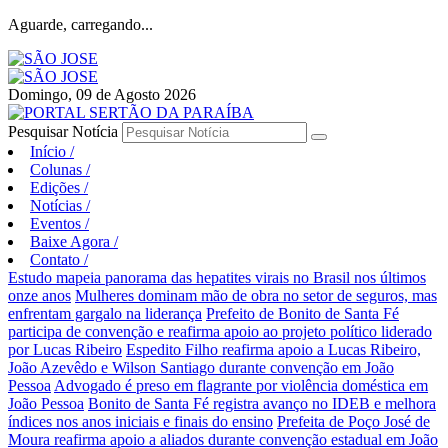
Aguarde, carregando...
Domingo, 09 de Agosto 2026
Pesquisar Notícia
Início
/
Colunas
/
Edições
/
Notícias
/
Eventos
/
Baixe Agora
/
Contato
/
Estudo mapeia panorama das hepatites virais no Brasil nos últimos
onze anos
Mulheres dominam mão de obra no setor de seguros, mas
enfrentam gargalo na liderança
Prefeito de Bonito de Santa Fé
participa de convenção e reafirma apoio ao projeto político liderado
por Lucas Ribeiro
Espedito Filho reafirma apoio a Lucas Ribeiro,
João Azevêdo e Wilson Santiago durante convenção em João
Pessoa
Advogado é preso em flagrante por violência doméstica em
João Pessoa
Bonito de Santa Fé registra avanço no IDEB e melhora
índices nos anos iniciais e finais do ensino
Prefeita de Poço José de
Moura reafirma apoio a aliados durante convenção estadual em João