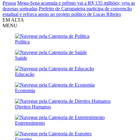
Pessoa
Mega-Sena acumula e prêmio vai a R$ 135 milhões; veja as
dezenas sorteadas
Prefeito de Carrapateira participa de convenção
estadual e reforça apoio ao projeto político de Lucas Ribeiro
EM ALTA
MENU
Política
Saúde
Educação
Economia
Direitos Humanos
Entretenimento
Esportes