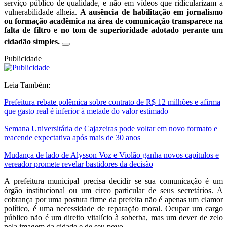
serviço público de qualidade, e não em vídeos que ridicularizam a
vulnerabilidade alheia.
A ausência de habilitação em jornalismo
ou formação acadêmica na área de comunicação transparece na
falta de filtro e no tom de superioridade adotado perante um
cidadão simples.
Publicidade
Leia Também:
Prefeitura rebate polêmica sobre contrato de R$ 12 milhões e afirma
que gasto real é inferior à metade do valor estimado
Semana Universitária de Cajazeiras pode voltar em novo formato e
reacende expectativa após mais de 30 anos
Mudança de lado de Alysson Voz e Violão ganha novos capítulos e
vereador promete revelar bastidores da decisão
A prefeitura municipal precisa decidir se sua comunicação é um
órgão institucional ou um circo particular de seus secretários. A
cobrança por uma postura firme da prefeita não é apenas um clamor
político, é uma necessidade de reparação moral. Ocupar um cargo
público não é um direito vitalício à soberba, mas um dever de zelo
pela imagem da cidade e de seu povo.