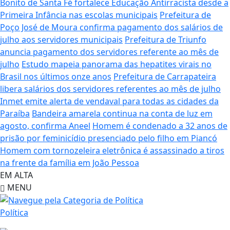
Bonito de Santa Fé fortalece Educação Antirracista desde a
Primeira Infância nas escolas municipais
Prefeitura de
Poço José de Moura confirma pagamento dos salários de
julho aos servidores municipais
Prefeitura de Triunfo
anuncia pagamento dos servidores referente ao mês de
julho
Estudo mapeia panorama das hepatites virais no
Brasil nos últimos onze anos
Prefeitura de Carrapateira
libera salários dos servidores referentes ao mês de julho
Inmet emite alerta de vendaval para todas as cidades da
Paraíba
Bandeira amarela continua na conta de luz em
agosto, confirma Aneel
Homem é condenado a 32 anos de
prisão por feminicídio presenciado pelo filho em Piancó
Homem com tornozeleira eletrônica é assassinado a tiros
na frente da família em João Pessoa
EM ALTA
MENU
Política