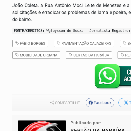
João Coleta, a Rua Antônio Moci Leite de Menezes e a
solicitações é erradicar os problemas de lama e poeira, e
do bairro.
FONTE/CRÉDITOS:
Wgleysson de Souza – Jornalista Registro:
FÁBIO BORGES
PAVIMENTAÇÃO CAJAZEIRAS
BA
MOBILIDADE URBANA
SERTÃO DA PARAÍBA
RE
Facebook
T
COMPARTILHE
Publicado por:
SERTÃO DA PARAÍBA