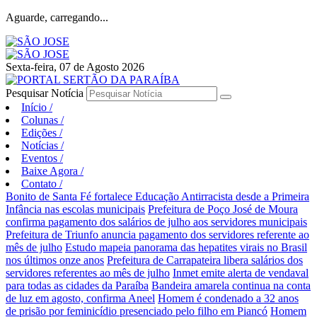
Aguarde, carregando...
Sexta-feira, 07 de Agosto 2026
Pesquisar Notícia
Início
/
Colunas
/
Edições
/
Notícias
/
Eventos
/
Baixe Agora
/
Contato
/
Bonito de Santa Fé fortalece Educação Antirracista desde a Primeira
Infância nas escolas municipais
Prefeitura de Poço José de Moura
confirma pagamento dos salários de julho aos servidores municipais
Prefeitura de Triunfo anuncia pagamento dos servidores referente ao
mês de julho
Estudo mapeia panorama das hepatites virais no Brasil
nos últimos onze anos
Prefeitura de Carrapateira libera salários dos
servidores referentes ao mês de julho
Inmet emite alerta de vendaval
para todas as cidades da Paraíba
Bandeira amarela continua na conta
de luz em agosto, confirma Aneel
Homem é condenado a 32 anos
de prisão por feminicídio presenciado pelo filho em Piancó
Homem