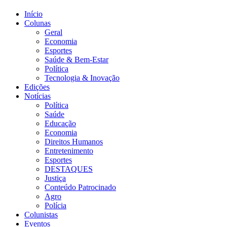
Início
Colunas
Geral
Economia
Esportes
Saúde & Bem-Estar
Política
Tecnologia & Inovação
Edições
Notícias
Política
Saúde
Educação
Economia
Direitos Humanos
Entretenimento
Esportes
DESTAQUES
Justiça
Conteúdo Patrocinado
Agro
Polícia
Colunistas
Eventos