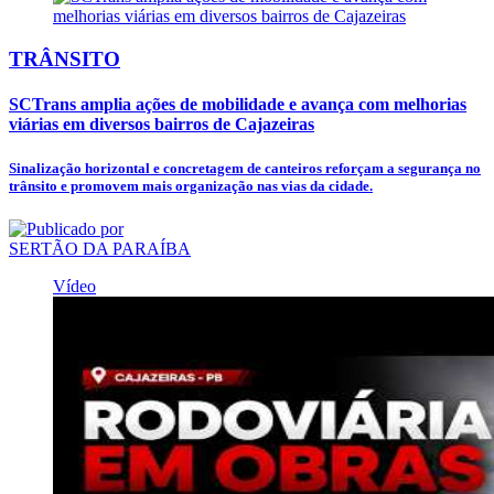
TRÂNSITO
SCTrans amplia ações de mobilidade e avança com melhorias
viárias em diversos bairros de Cajazeiras
Sinalização horizontal e concretagem de canteiros reforçam a segurança no
trânsito e promovem mais organização nas vias da cidade.
SERTÃO DA PARAÍBA
Vídeo