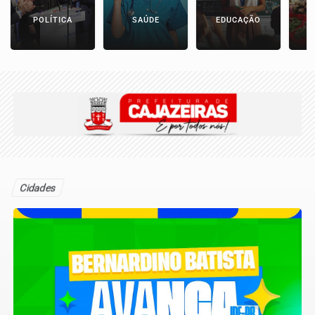
POLÍTICA
SAÚDE
EDUCAÇÃO
E
Cidades