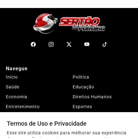
Navegue
Início
Política
Saúde
Educação
Economia
Direitos Humanos
Entretenimento
Esportes
DESTAQUES
Justiça
Termos de Uso e Privacidade
Conteúdo Patrocinado
Agro
Esse site utiliza cookies para melhorar sua experiência
Polícia
Sobre