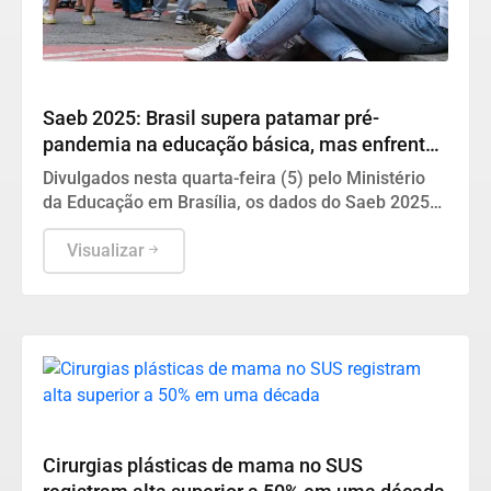
Educação
Saeb 2025: Brasil supera patamar pré-
pandemia na educação básica, mas enfrenta
gargalos em matemática
Divulgados nesta quarta-feira (5) pelo Ministério
da Educação em Brasília, os dados do Saeb 2025
apontam avanços consistentes em língua
portuguesa e matemática, embora a aprendizagem
Visualizar
ainda represente um obstáculo central para o país.
Saúde
Cirurgias plásticas de mama no SUS