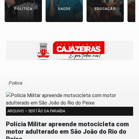
POLÍTICA
SAÚDE
EDUCAÇÃO
E
Polícia
ARQUIVO – SERTÃO DA PARAÍBA
Polícia Militar apreende motocicleta com
motor adulterado em São João do Rio do
Peixe