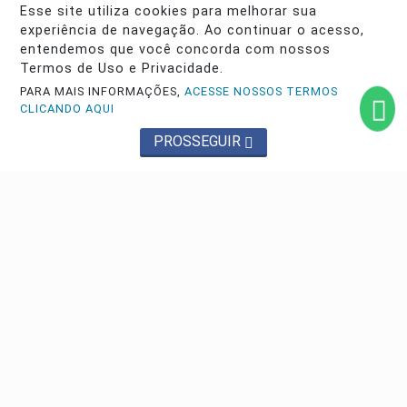
Esse site utiliza cookies para melhorar sua
experiência de navegação. Ao continuar o acesso,
entendemos que você concorda com nossos
Termos de Uso e Privacidade.
Navegue
PARA MAIS INFORMAÇÕES,
ACESSE NOSSOS TERMOS
Início
Política
CLICANDO AQUI
Saúde
Educação
PROSSEGUIR
Economia
Direitos Humanos
Entretenimento
Esportes
DESTAQUES
Justiça
Conteúdo Patrocinado
Agro
Polícia
Sobre
Expediente
FAQ
Contato
Pesquisar Notícia