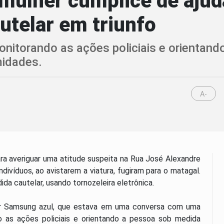
e mulher cúmplice de aj
utelar em triunfo
onitorando as ações policiais e orientan
midades.
A-
 para averiguar uma atitude suspeita na Rua José Alexandre
ndivíduos, ao avistarem a viatura, fugiram para o matagal.
da cautelar, usando tornozeleira eletrônica.
lar Samsung azul, que estava em uma conversa com uma
o as ações policiais e orientando a pessoa sob medida