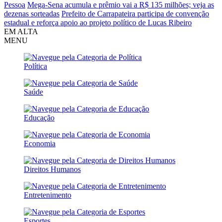
Pessoa
Mega-Sena acumula e prêmio vai a R$ 135 milhões; veja as
dezenas sorteadas
Prefeito de Carrapateira participa de convenção
estadual e reforça apoio ao projeto político de Lucas Ribeiro
EM ALTA
MENU
Política
Saúde
Educação
Economia
Direitos Humanos
Entretenimento
Esportes