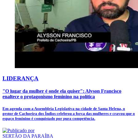
LIDERANÇA
"O lugar da mulher é onde ela quiser": Alyson Francisco
enaltece o protagonismo feminino na política
Em agenda com a Assembleia Legislativa na cidade de Santa Helena, o
gestor de Cachoeira dos Índios celebrou a força das mulheres e cravou que o
espaço feminino é conquistado por pura competência.
SERTÃO DA PARAÍBA