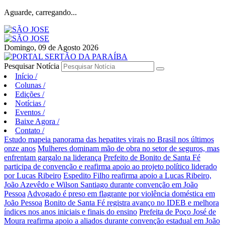
Aguarde, carregando...
Domingo, 09 de Agosto 2026
Pesquisar Notícia
Início
/
Colunas
/
Edições
/
Notícias
/
Eventos
/
Baixe Agora
/
Contato
/
Estudo mapeia panorama das hepatites virais no Brasil nos últimos
onze anos
Mulheres dominam mão de obra no setor de seguros, mas
enfrentam gargalo na liderança
Prefeito de Bonito de Santa Fé
participa de convenção e reafirma apoio ao projeto político liderado
por Lucas Ribeiro
Espedito Filho reafirma apoio a Lucas Ribeiro,
João Azevêdo e Wilson Santiago durante convenção em João
Pessoa
Advogado é preso em flagrante por violência doméstica em
João Pessoa
Bonito de Santa Fé registra avanço no IDEB e melhora
índices nos anos iniciais e finais do ensino
Prefeita de Poço José de
Moura reafirma apoio a aliados durante convenção estadual em João