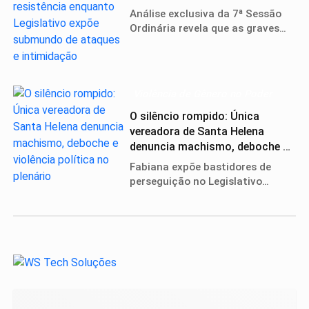
enquanto Legislativo expõe
Análise exclusiva da 7ª Sessão
submundo de ataques e
Ordinária revela que as graves
intimidação
denúncias da vereadora Fabiana
e de outros parlamentares não
são escudo para o prefeito, mas
o sintoma de uma oposição que
Violência de Gênero no Poder
abandonou o debate de ideias
pela violência política.
O silêncio rompido: Única
vereadora de Santa Helena
denuncia machismo, deboche e
violência política no plenário
Fabiana expõe bastidores de
perseguição no Legislativo
municipal, revelando ataques
virtuais e atitudes de
superioridade masculina que
desafiam a representatividade
feminina na Paraíba.