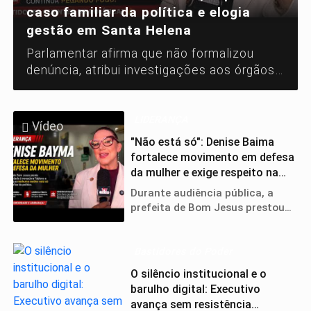
caso familiar da política e elogia
gestão em Santa Helena
Parlamentar afirma que não formalizou
denúncia, atribui investigações aos órgãos
competentes e destaca ações da
administração municipal em áreas
estratégicas.
LIDERANÇA
Vídeo
"Não está só": Denise Baima
fortalece movimento em defesa
da mulher e exige respeito na
política
Durante audiência pública, a
prefeita de Bom Jesus prestou
solidariedade à vereadora
Fabiana e destacou a força da
união feminina contra os
Bastidores do Poder
desafios enfrentados nos
O silêncio institucional e o
espaços de poder.
barulho digital: Executivo
avança sem resistência