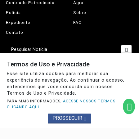
Conteúdo Patrocinado
Agro
Polícia
Sobre
Expediente
FAQ
Contato
Pesquisar Notícia
Termos de Uso e Privacidade
Esse site utiliza cookies para melhorar sua
© 2026 Sertão da Paraíba. Todos os direitos reservados. Conteúdo
protegido pela legislação brasileira de direitos autorais. CNPJ:
experiência de navegação. Ao continuar o acesso,
34.282.494-0001/66
entendemos que você concorda com nossos
Termos de Uso e Privacidade.
Termos de Uso e Privacidade
PARA MAIS INFORMAÇÕES,
ACESSE NOSSOS TERMOS
CLICANDO AQUI
PROSSEGUIR