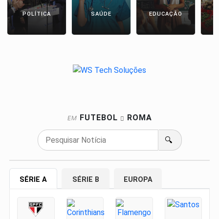
POLÍTICA
SAÚDE
EDUCAÇÃO
E
FUTEBOL
ROMA
EM
🔍
SÉRIE A
SÉRIE B
EUROPA