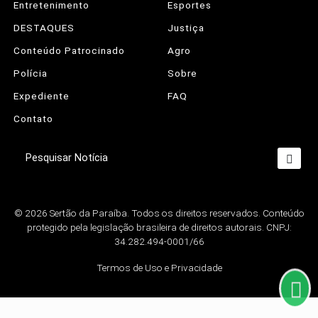
Entretenimento
Esportes
DESTAQUES
Justiça
Conteúdo Patrocinado
Agro
Polícia
Sobre
Expediente
FAQ
Contato
Pesquisar Notícia
Termos de Uso e Privacidade
© 2026 Sertão da Paraíba. Todos os direitos reservados. Conteúdo
Esse site utiliza cookies para melhorar sua
protegido pela legislação brasileira de direitos autorais. CNPJ:
experiência de navegação. Ao continuar o acesso,
34.282.494-0001/66
entendemos que você concorda com nossos
Termos de Uso e Privacidade.
Termos de Uso e Privacidade
PARA MAIS INFORMAÇÕES,
ACESSE NOSSOS TERMOS
CLICANDO AQUI
PROSSEGUIR