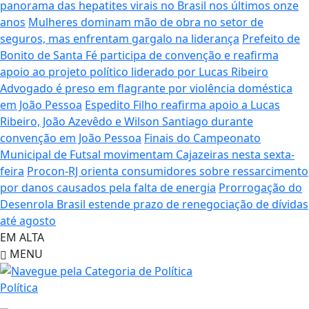
panorama das hepatites virais no Brasil nos últimos onze
anos
Mulheres dominam mão de obra no setor de
seguros, mas enfrentam gargalo na liderança
Prefeito de
Bonito de Santa Fé participa de convenção e reafirma
apoio ao projeto político liderado por Lucas Ribeiro
Advogado é preso em flagrante por violência doméstica
em João Pessoa
Espedito Filho reafirma apoio a Lucas
Ribeiro, João Azevêdo e Wilson Santiago durante
convenção em João Pessoa
Finais do Campeonato
Municipal de Futsal movimentam Cajazeiras nesta sexta-
feira
Procon-RJ orienta consumidores sobre ressarcimento
por danos causados pela falta de energia
Prorrogação do
Desenrola Brasil estende prazo de renegociação de dívidas
até agosto
EM ALTA
MENU
Política