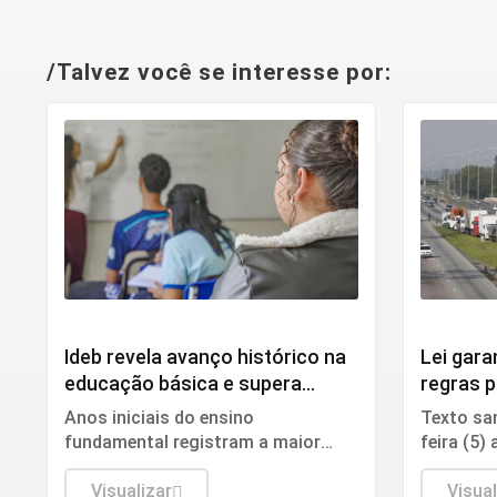
/Talvez você se interesse por:
Educação
Política
Ideb revela avanço histórico na
Lei gara
educação básica e supera
regras p
metas
rodoviár
Anos iniciais do ensino
Texto sa
fundamental registram a maior
feira (5)
evolução em duas décadas,
torna pe
segundo dados divulgados pelo
Visualizar
provisóri
Visual