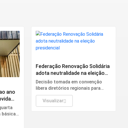
Política
Federação Renovação Solidária
adota neutralidade na eleição
presidencial
Decisão tomada em convenção
libera diretórios regionais para
 ao ano
definirem coligações locais
ovida
Visualizar
quarta
a básica
onal