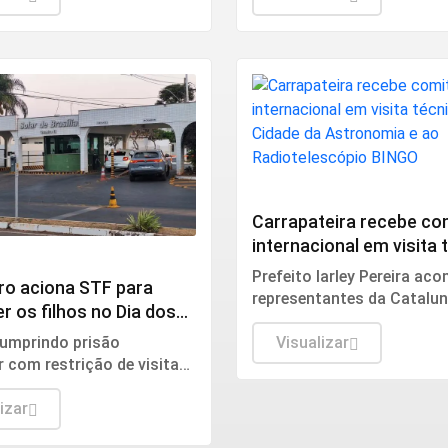
CIÊNCIA
Carrapateira recebe co
internacional em visita 
Cidade da Astronomia e
Prefeito Iarley Pereira a
ro aciona STF para
Radiotelescópio BINGO
representantes da Catalun
er os filhos no Dia dos
secretário de Ciência e Te
mprindo prisão
da Paraíba durante agend
Visualizar
r com restrição de visitas,
integrada ao Simpósio
dente apela ao Supremo
Internacional de Cosmolog
mento humanitário.
izar
realizado em Sousa.