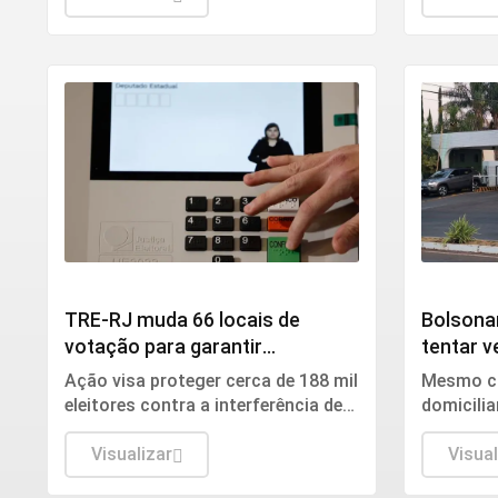
Ministério da Educação
Justiça
Justiça
TRE-RJ muda 66 locais de
Bolsona
votação para garantir
tentar v
segurança nas eleições e
Pais
Ação visa proteger cerca de 188 mil
Mesmo cu
combater o crime
eleitores contra a interferência de
domicilia
milícias e facções em 20
ex-presi
municípios do estado do Rio de
Visualizar
sob argu
Visual
Janeiro.