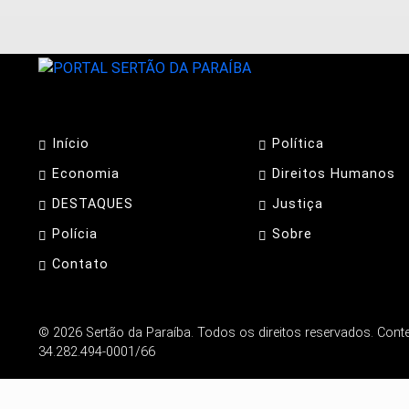
Início
Política
Economia
Direitos Humanos
DESTAQUES
Justiça
Polícia
Sobre
Contato
Termos de Uso e Privacidade
© 2026 Sertão da Paraíba. Todos os direitos reservados. Conteúd
34.282.494-0001/66
Esse site utiliza cookies para melhorar sua ex
com nossos Termos de Uso e Privacidade.
PARA MAIS INFORMAÇÕES,
ACESSE NOSSOS TERMOS CLI