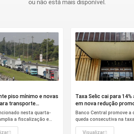
ou não está mais disponível.
Economia
nte piso mínimo e novas
Taxa Selic cai para 14%
ara transporte
em nova redução prom
io de cargas
pelo Copom
ncionado nesta quarta-
Banco Central promove a 
 amplia a fiscalização e
queda consecutiva na tax
rmanente medida
de juros da economia naci
a sobre o setor.
izar
Visualizar