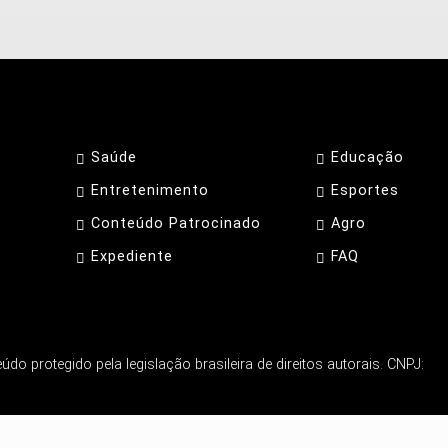
Saúde
Educação
Entretenimento
Esportes
Conteúdo Patrocinado
Agro
Expediente
FAQ
o protegido pela legislação brasileira de direitos autorais. CNPJ:
periência de navegação. Ao continuar o acesso, entende
CANDO AQUI