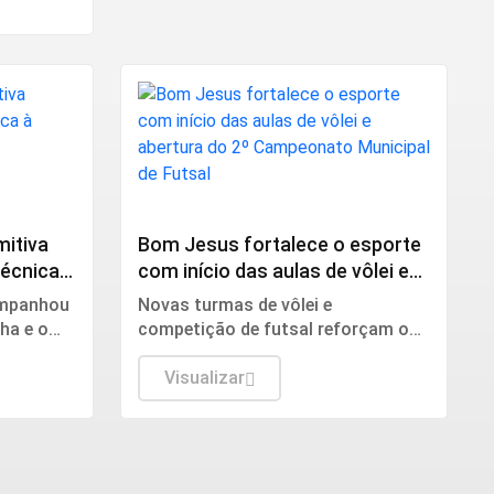
ESPORTE
mitiva
Bom Jesus fortalece o esporte
técnica à
com início das aulas de vôlei e
 ao
abertura do 2º Campeonato
companhou
Novas turmas de vôlei e
Municipal de Futsal
ha e o
competição de futsal reforçam os
cnologia
investimentos da gestão municipal
a
na inclusão, na saúde e na
Visualizar
valorização dos atletas.
ia,