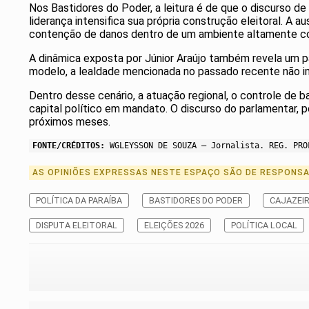
Nos Bastidores do Poder, a leitura é de que o discurso 
liderança intensifica sua própria construção eleitoral. A
contenção de danos dentro de um ambiente altamente co
A dinâmica exposta por Júnior Araújo também revela um pa
modelo, a lealdade mencionada no passado recente não im
Dentro desse cenário, a atuação regional, o controle de b
capital político em mandato. O discurso do parlamentar, p
próximos meses.
FONTE/CRÉDITOS:
WGLEYSSON DE SOUZA – Jornalista. REG. PRO
AS OPINIÕES EXPRESSAS NESTE ESPAÇO SÃO DE RESPONSAB
POLÍTICA DA PARAÍBA
BASTIDORES DO PODER
CAJAZEI
DISPUTA ELEITORAL
ELEIÇÕES 2026
POLÍTICA LOCAL