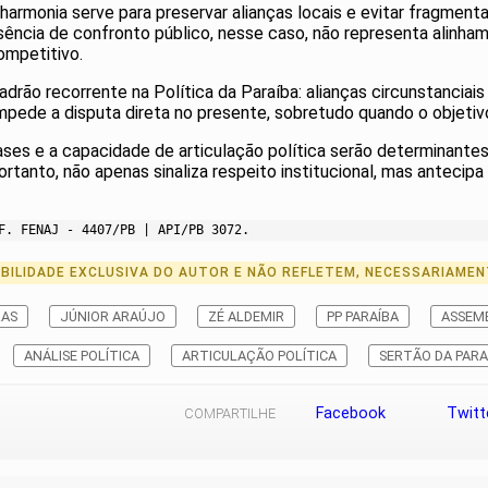
de harmonia serve para preservar alianças locais e evitar frag
 ausência de confronto público, nesse caso, não representa alin
mpetitivo.
drão recorrente na Política da Paraíba: alianças circunstanciai
pede a disputa direta no presente, sobretudo quando o objetiv
ases e a capacidade de articulação política serão determinantes
ortanto, não apenas sinaliza respeito institucional, mas antecip
F. FENAJ - 4407/PB | API/PB 3072.
ILIDADE EXCLUSIVA DO AUTOR E NÃO REFLETEM, NECESSARIAMEN
RAS
JÚNIOR ARAÚJO
ZÉ ALDEMIR
PP PARAÍBA
ASSEMB
ANÁLISE POLÍTICA
ARTICULAÇÃO POLÍTICA
SERTÃO DA PARA
Facebook
Twitt
COMPARTILHE