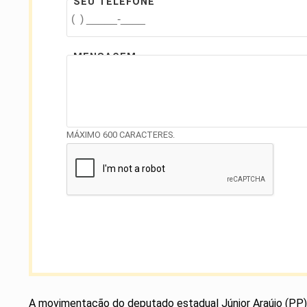
SEU TELEFONE
MENSAGEM
MÁXIMO 600 CARACTERES.
A movimentação do deputado estadual Júnior Araújo (PP) r