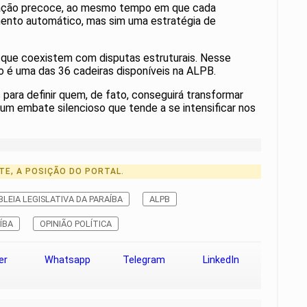
mentação precoce, ao mesmo tempo em que cada
hamento automático, mas sim uma estratégia de
s que coexistem com disputas estruturais. Nesse
o é uma das 36 cadeiras disponíveis na ALPB.
 para definir quem, de fato, conseguirá transformar
a um embate silencioso que tende a se intensificar nos
TE, A POSIÇÃO DO PORTAL.
LEIA LEGISLATIVA DA PARAÍBA
ALPB
ÍBA
OPINIÃO POLÍTICA
er
Whatsapp
Telegram
LinkedIn