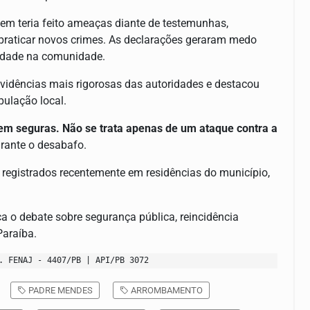
m teria feito ameaças diante de testemunhas,
a praticar novos crimes. As declarações geraram medo
idade na comunidade.
idências mais rigorosas das autoridades e destacou
pulação local.
m seguras. Não se trata apenas de um ataque contra a
urante o desabafo.
registrados recentemente em residências do município,
a o debate sobre segurança pública, reincidência
Paraíba.
. FENAJ - 4407/PB | API/PB 3072
PADRE MENDES
ARROMBAMENTO