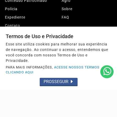
Conteúdo Patrocinado
Agro
Polícia
Sobre
Expediente
FAQ
Contato
Termos de Uso e Privacidade
Pesquisar Notícia
Esse site utiliza cookies para melhorar sua experiência
de navegação. Ao continuar o acesso, entendemos que
você concorda com nossos Termos de Uso e
© 2026 Sertão da Paraíba. Todos os direitos reservados.
Privacidade.
Conteúdo protegido pela legislação brasileira de direitos autorais.
PARA MAIS INFORMAÇÕES,
ACESSE NOSSOS TERMOS
CNPJ: 34.282.494-0001/66
CLICANDO AQUI
Termos de Uso e Privacidade
PROSSEGUIR