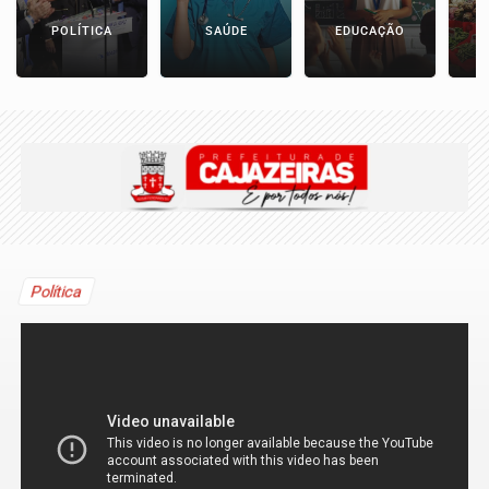
POLÍTICA
SAÚDE
EDUCAÇÃO
E
Política