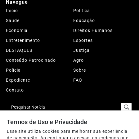
Navegue
Início
Política
Saúde
Educação
Economia
Direitos Humanos
Entretenimento
Esportes
DESTAQUES
Justiça
Conteúdo Patrocinado
Agro
Polícia
Sobre
Expediente
FAQ
Contato
Pesquisar Notícia
Termos de Uso e Privacidade
Esse site utiliza cookies para melhorar sua experiência
© 2026 Sertão da Paraíba. Todos os direitos reservados.
Conteúdo protegido pela legislação brasileira de direitos autorais.
de navegação. Ao continuar o acesso, entendemos que