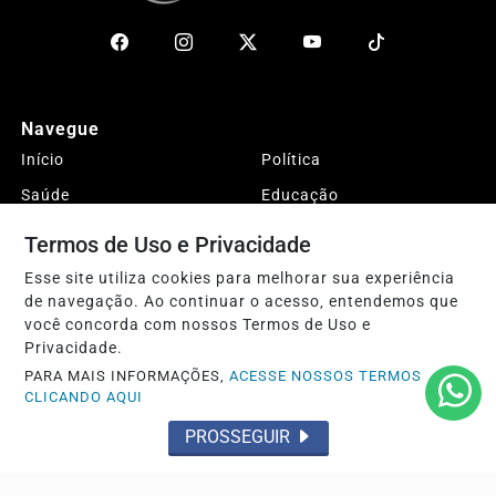
Navegue
Início
Política
Saúde
Educação
Economia
Direitos Humanos
Termos de Uso e Privacidade
Entretenimento
Esportes
Esse site utiliza cookies para melhorar sua experiência
de navegação. Ao continuar o acesso, entendemos que
DESTAQUES
Justiça
você concorda com nossos Termos de Uso e
Conteúdo Patrocinado
Agro
Privacidade.
Polícia
Sobre
PARA MAIS INFORMAÇÕES,
ACESSE NOSSOS TERMOS
CLICANDO AQUI
Expediente
FAQ
PROSSEGUIR
Contato