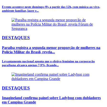
Evento acontece neste domingo (9), a partir das 12h, com música ao vivo,
ambiente familiar, lazer e...
DESTAQUES
Paraíba registra a segunda menor proporção de mulheres na
Polícia Militar do Brasil, revela...
Levantamento nacional aponta que o efetivo feminino na corporação
paraibana alcança apenas 7,9%, ficando...
DESTAQUES
Imagineland confirma painel sobre Ladybug com dubladores
em Campina Grande