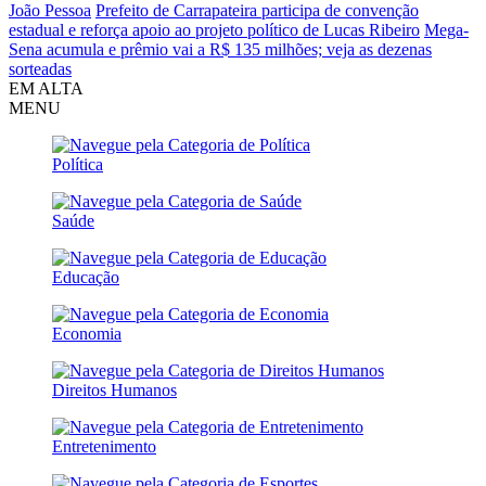
João Pessoa
Prefeito de Carrapateira participa de convenção
estadual e reforça apoio ao projeto político de Lucas Ribeiro
Mega-
Sena acumula e prêmio vai a R$ 135 milhões; veja as dezenas
sorteadas
EM ALTA
MENU
Política
Saúde
Educação
Economia
Direitos Humanos
Entretenimento