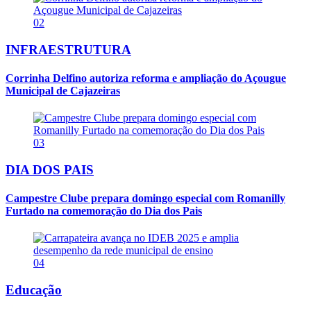
02
INFRAESTRUTURA
Corrinha Delfino autoriza reforma e ampliação do Açougue
Municipal de Cajazeiras
03
DIA DOS PAIS
Campestre Clube prepara domingo especial com Romanilly
Furtado na comemoração do Dia dos Pais
04
Educação