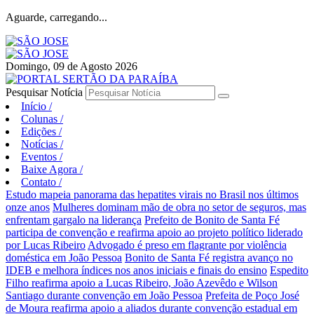
Aguarde, carregando...
Domingo, 09 de Agosto 2026
Pesquisar Notícia
Início
/
Colunas
/
Edições
/
Notícias
/
Eventos
/
Baixe Agora
/
Contato
/
Estudo mapeia panorama das hepatites virais no Brasil nos últimos
onze anos
Mulheres dominam mão de obra no setor de seguros, mas
enfrentam gargalo na liderança
Prefeito de Bonito de Santa Fé
participa de convenção e reafirma apoio ao projeto político liderado
por Lucas Ribeiro
Advogado é preso em flagrante por violência
doméstica em João Pessoa
Bonito de Santa Fé registra avanço no
IDEB e melhora índices nos anos iniciais e finais do ensino
Espedito
Filho reafirma apoio a Lucas Ribeiro, João Azevêdo e Wilson
Santiago durante convenção em João Pessoa
Prefeita de Poço José
de Moura reafirma apoio a aliados durante convenção estadual em