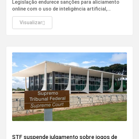
sancionada no Brasil
Legislação endurece sanções para aliciamento
online com o uso de inteligência artificial,
deepfake e perfis falsos.
Visualizar
Justiça
STF suspende julgamento sobre jogos de