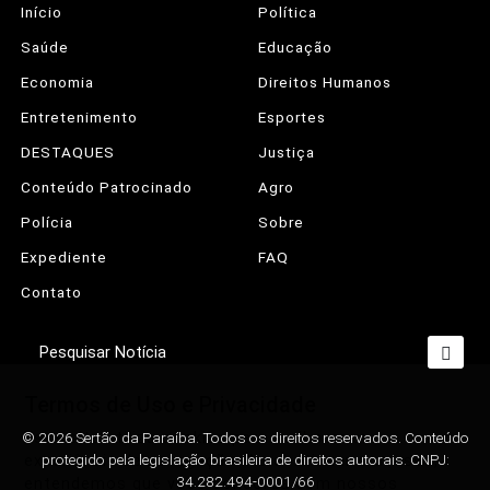
Início
Política
Saúde
Educação
Economia
Direitos Humanos
Entretenimento
Esportes
DESTAQUES
Justiça
Conteúdo Patrocinado
Agro
Polícia
Sobre
Expediente
FAQ
Contato
Pesquisar Notícia
Termos de Uso e Privacidade
© 2026 Sertão da Paraíba. Todos os direitos reservados. Conteúdo
Esse site utiliza cookies para melhorar sua
protegido pela legislação brasileira de direitos autorais. CNPJ:
experiência de navegação. Ao continuar o acesso,
34.282.494-0001/66
entendemos que você concorda com nossos