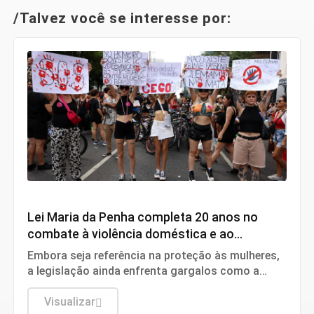
/Talvez você se interesse por:
Direitos Humanos
Lei Maria da Penha completa 20 anos no
combate à violência doméstica e ao
feminicídio
Embora seja referência na proteção às mulheres,
a legislação ainda enfrenta gargalos como a
ineficácia das medidas protetivas e os
alarmantes índices de crimes de gênero no Brasil.
Visualizar