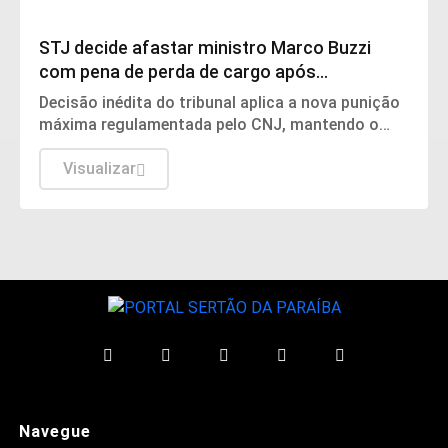
Justiça
STJ decide afastar ministro Marco Buzzi
com pena de perda de cargo após
acusações de crimes sexuais
Decisão inédita do tribunal aplica a nova punição
máxima regulamentada pelo CNJ, mantendo o
magistrado fora das funções e com rendimentos
proporcionais.
Visualizar
Navegue