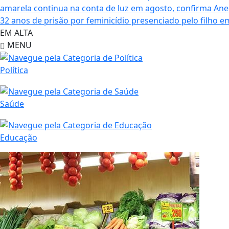
amarela continua na conta de luz em agosto, confirma Ane
32 anos de prisão por feminicídio presenciado pelo filho e
EM ALTA
MENU
Política
Saúde
Educação