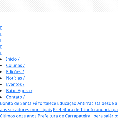
Início
/
Colunas
/
Edições
/
Notícias
/
Eventos
/
Baixe Agora
/
Contato
/
Bonito de Santa Fé fortalece Educação Antirracista desde a
aos servidores municipais
Prefeitura de Triunfo anuncia p
últimos onze anos
Prefeitura de Carrapateira libera salári