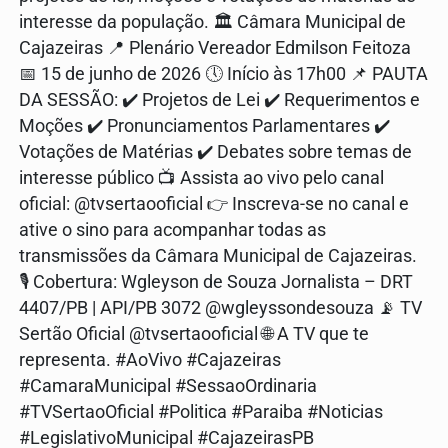
interesse da população. 🏛️ Câmara Municipal de
Cajazeiras 📍 Plenário Vereador Edmilson Feitoza
📅 15 de junho de 2026 🕔 Início às 17h00 📌 PAUTA
DA SESSÃO: ✔️ Projetos de Lei ✔️ Requerimentos e
Moções ✔️ Pronunciamentos Parlamentares ✔️
Votações de Matérias ✔️ Debates sobre temas de
interesse público 📺 Assista ao vivo pelo canal
oficial: @tvsertaooficial 👉 Inscreva-se no canal e
ative o sino para acompanhar todas as
transmissões da Câmara Municipal de Cajazeiras.
🎙️ Cobertura: Wgleyson de Souza Jornalista – DRT
4407/PB | API/PB 3072 @wgleyssondesouza 📡 TV
Sertão Oficial @tvsertaooficial 🌐 A TV que te
representa. #AoVivo #Cajazeiras
#CamaraMunicipal #SessaoOrdinaria
#TVSertaoOficial #Politica #Paraiba #Noticias
#LegislativoMunicipal #CajazeirasPB