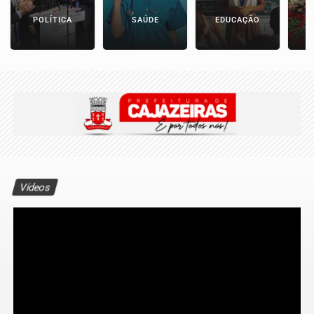
POLÍTICA
SAÚDE
EDUCAÇÃO
E
Vídeos