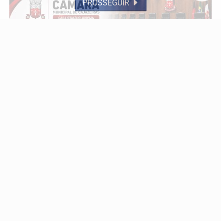
PROSSEGUIR
VÍDEOS
37ª SESSÃO ORDINÁRIA DA CÂMARA MUNICIPAL
DE CAJAZEIRAS | 2º PERÍODO LEGISLATIVO