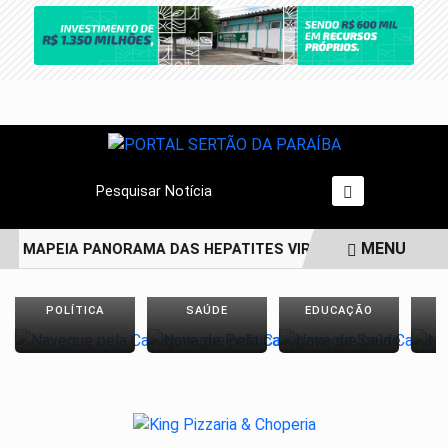
Pesquisar Notícia
MENU
O MAPEIA PANORAMA DAS HEPATITES VIRAIS NO BRASIL NOS
EM ALTA
POLÍTICA
SAÚDE
EDUCAÇÃO
E