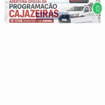
PARA MAIS INFORMAÇÕES,
ACESSE NOSSOS TERMOS
CLICANDO AQUI
PROSSEGUIR
VÍDEOS
Abertura da Programação dos 163 Anos de
Cajazeiras | Entrega de Veículos e Cheques do
IR...